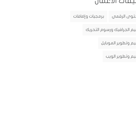
يفات الأعمال
توى الرقمي
برمجيات وإضافات
م الجرافيك ورسوم التحريك
م وتطوير الموبايل
م وتطوير الويب