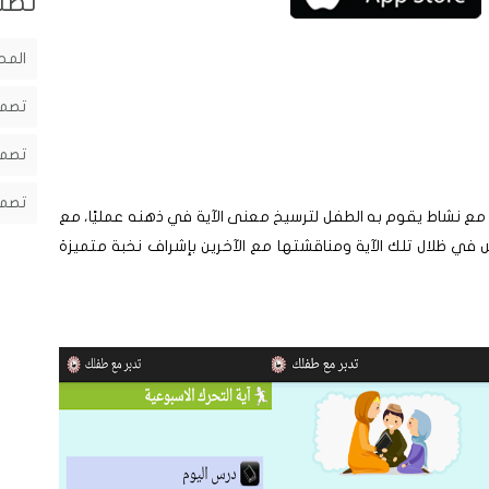
تصن
المح
تصمي
تصمي
تصمي
ي مع نشاط يقوم به الطفل لترسيخ معنى اﻵية في ذهنه عمليًا، مع
ش في ظلال تلك اﻵية ومناقشتها مع اﻵخرين بإشراف نخبة متميزة