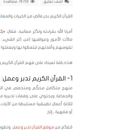
اضف تعليق
76703 مشاهدة
القرآن الكريم بحر فائض من الخيرات والمعاني،
أمرنا الله بقراءته وتدّبّر معانيه، فقال:
﴿كِتَا
مالآت الأمور وعواقبها (من دُبُر الشيء: أث
نفوسهم وأفدتهم ليتعظوا بها ويعملوا بم
هذه باقة تعينك على فهم القرآن الكريم وتد
1- القرآن الكريم تدبر وعمل:
منهج متكامل محكَّم ومتخصص في التدر
والجماعة. ويحتوي على: وقفات تدبرية م
لثلاثة أعمال تطبيقية مستنبطة من الآيات،
أو فقهية…إلخ
مُقدَّم من
موقع القرآن تدبر وعمل
وتطوير م