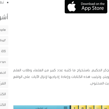
تطب
أشه
pple
shaf
iOS
uran
ِكر الحكيم، باستخراج ما كتبه عدد كبير من العلماء وطلاب العلم
احصا
يتر، وترتيب هذه الكتابات وإعادة إخراجها لإنزال الآيات على الواقع
حديث المحتوى.
القرآ
الكت
الكت