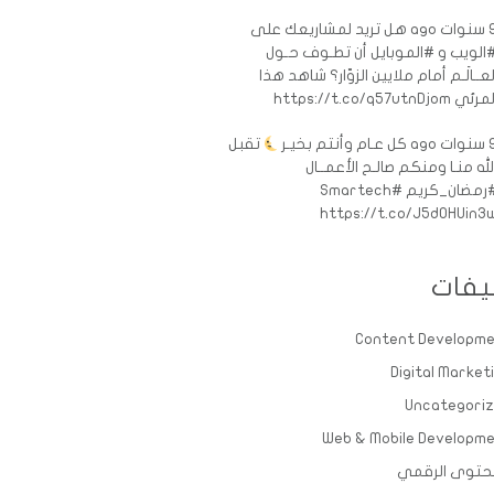
ات ago
هل تريد لمشاريعك على
الويب و #الموبايل أن تطـوف حـول
لعــالَـم أمام ملايين الزوّار؟ شاهد هذا
رئي https://t.co/q57utnDjom
ات ago
كل عـام وأنتم بخيـر
تقبل
لله منـا ومنكم صالـح الأعمــال
رمضان_كريم
#Smartech
https://t.co/J5d0HUin3
يفات
Content Developm
Digital Market
Uncategori
Web & Mobile Developm
حتوى الرقمي