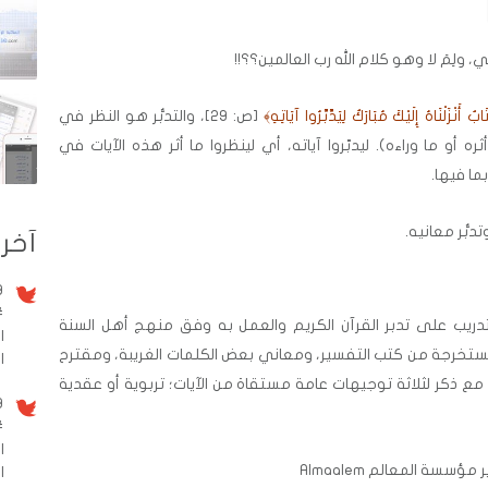
 ولِمَ لا وهو كلام الله رب العالمين؟؟!!
بٌ أَنْزَلْنَاهُ إِلَيْكَ مُبَارَكٌ لِيَدَّبَّرُوا آيَاتِهِ﴾
[ص: 29]، والتدبُّر هو النظر في
ره أو ما وراءه). ليدبّروا آياته، أي لينظروا ما أثر هذه الآيات في
ا فيها.
بُّر معانيه.
آخر 
9 سنو
#
يب على تدبر القرآن الكريم والعمل به وفق منهج أهل السنة
ا
ستخرجة من كتب التفسير، ومعاني بعض الكلمات الغريبة، ومقترح
الم
 مع ذكر لثلاثة توجيهات عامة مستقاة من الآيات؛ تربوية أو عقدية
9 سنو
#
ا
ؤسسة المعالم Almaalem
ا