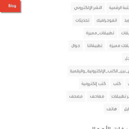
Blog
تبة الرقمية
النشر الإلكتروني
يد
انفوجرافيك
تحديثات
قات
تطبيقات_مميزة
قات مميزة
تطبيقاتنا
جوال
ل
_بين_الكتب_الإلكترونية_والرقمية
كتب
كتب إلكترونية
 تطبيقات
مصاحف
مصحف
يل
هاتف