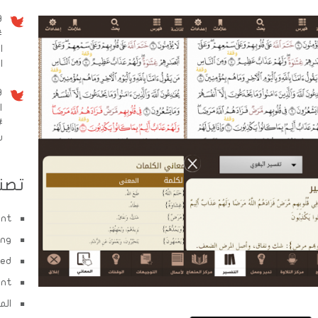
9 سنو
#
ا
الم
9 سنو
ا
#
w
تصن
ent
ing
zed
ent
الم