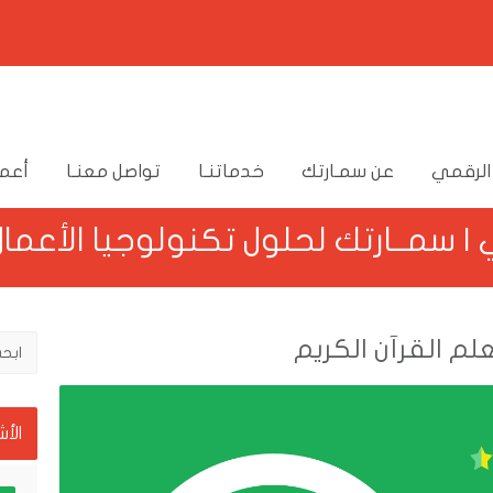
الرقمي
عن سمـارتك
خدماتنـا
تواصل معنـا
أعما
 سمــارتك لحلول تكنولوجيا الأعمال
لم القرآن الكريم
الأ