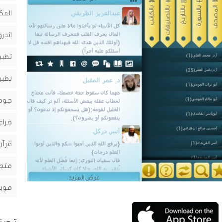
المك
اندرو
تطبي
تطبي
جوج
صراع
قرآن
متجر
موبا