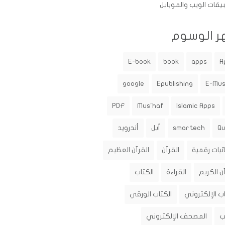
يقات الويب والموبايل
ر الوسوم
E-book
book
apps
A
google
Epublishing
E-Mu
PDF
Mus'haf
Islamic Apps
Q
smartech
أبل
أندرويد
ئيات رقمية
القرآن
القرآن العظيم
ن الكريم
القراءة
الكتاب
اب الإلكتروني
الكتاب الورقي
ب
المصحف الإلكتروني