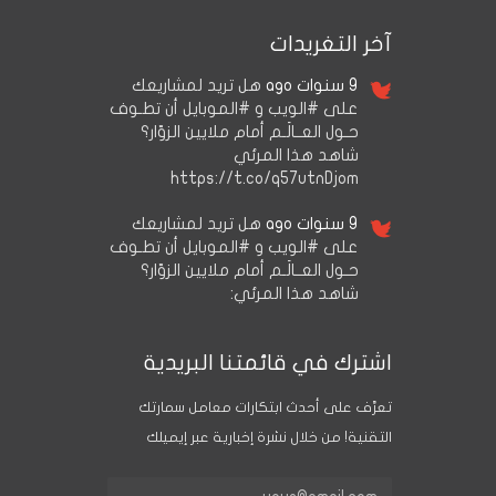
آخر التغريدات
9 سنوات ago
هل تريد لمشاريعك
على #الويب و #الموبايل أن تطـوف
حـول العــالَـم أمام ملايين الزوّار؟
شاهد هذا المرئي
https://t.co/q57utnDjom
9 سنوات ago
هل تريد لمشاريعك
على #الويب و #الموبايل أن تطـوف
حـول العــالَـم أمام ملايين الزوّار؟
شاهد هذا المرئي:
اشترك في قائمتنا البريدية
تعرَّف على أحدث ابتكارات معامل سمارتك
التقنية! من خلال نشرة إخبارية عبر إيميلك