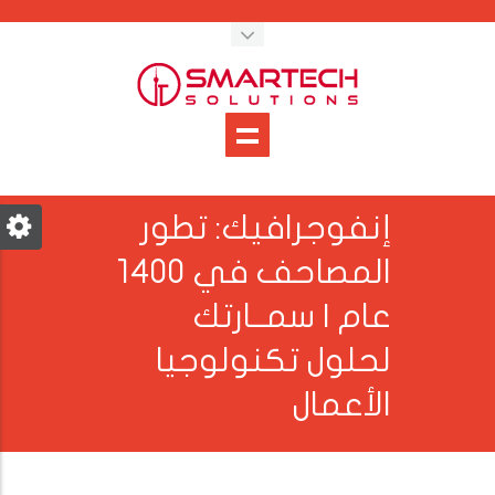
إنفوجرافيك: تطور
المصاحف في 1400
عام | سمــارتك
لحلول تكنولوجيا
الأعمال