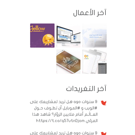
آخر الأعمال
آخر التغريدات
9 سنوات ago
هل تريد لمشاريعك على
#الويب و #الموبايل أن تطـوف حـول
العــالَـم أمام ملايين الزوّار؟ شاهد هذا
المرئي https://t.co/q57utnDjom
9 سنوات ago
هل تريد لمشاريعك على