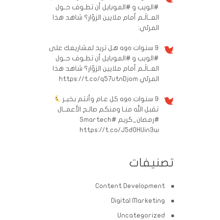
#الويب و #الموبايل أن تطـوف حـول
العــالَـم أمام ملايين الزوّار؟ شاهد هذا
المرئي:
9 سنوات ago
هل تريد لمشاريعك على
#الويب و #الموبايل أن تطـوف حـول
العــالَـم أمام ملايين الزوّار؟ شاهد هذا
المرئي https://t.co/q57utnDjom
9 سنوات ago
كل عـام وأنتم بخيـر
تقبل الله منـا ومنكم صالـح الأعمــال
#رمضان_كريم
#Smartech
https://t.co/J5d0HUin3w
تصنيفات
Content Development
Digital Marketing
Uncategorized