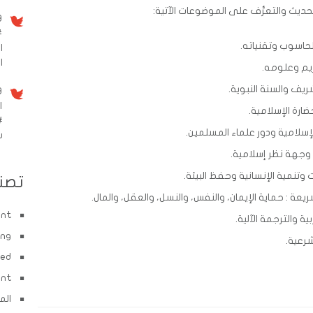
حديث والتعرُّف على الموضوعات الآتية:
9 سنو
#
حاسوب وتقنياته.
ا
الم
يم وعلومه.
يف والسنة النبوية.
9 سنو
ا
ارة الإسلامية.
#
سلامية ودور علماء المسلمين.
w
وجهة نظر إسلامية.
تنمية الإنسانية وحفظ البيئة.
تصن
 : حماية الإيمان، والنفس، والنسل، والعقل، والمال.
ent
 والترجمة الآلية.
ing
شرعية.
zed
ent
الم