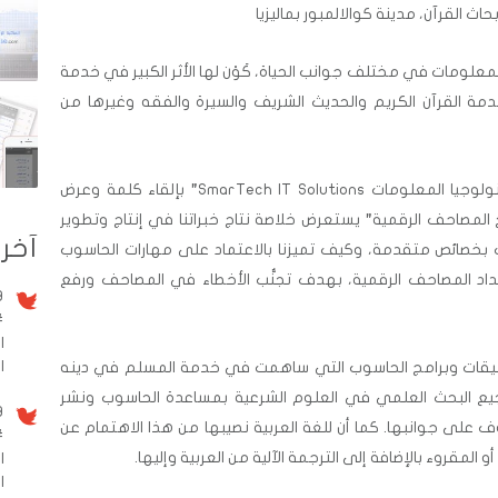
معلومات في مختلف جوانب الحياة، كَوْن لها الأثر الكبير في خدمة
دمة القرآن الكريم والحديث الشريف والسيرة والفقه وغيرها من
سنشارك باسم شركة “سمارتك لحلول تكنولوجيا المعلومات SmarTech IT Solutions” بإلقاء كلمة وعرض
ج المصاحف الرقمية” يستعرض خلاصة نتاج خبراتنا في إنتاج وتطوير
آخر 
 بخصائص متقدمة، وكيف تميزنا بالاعتماد على مهارات الحاسوب
داد المصاحف الرقمية، بهدف تجنُّب الأخطاء في المصاحف ورفع
9 سنو
#
ا
الم
يقات وبرامج الحاسوب التي ساهمت في خدمة المسلم في دينه
 البحث العلمي في العلوم الشرعية بمساعدة الحاسوب ونشر
9 سنو
 على جوانبها. كما أن للغة العربية نصيبها من هذا الاهتمام عن
#
 المقروء بالإضافة إلى الترجمة الآلية من العربية وإليها.
ا
ا