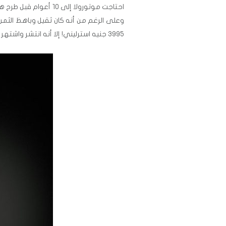
3995 جنيه استرليني! إلا أنه انتشر واشتهر بين الناس.