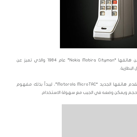
ثم دخلت شركة نوكيا السباق وأعلنت عن هاتفها “Nokia Mobira Cityman” عام 1984 والذي تميز عن
وفي عام 1989 عادت شركة موتورولا لتقدم هاتفها الجديد “Motorola MicroTAC”، ليبدأ بذلك مفهوم
لحجم ويمكن وضعه في الجيب مع سهولة الاستخدام.