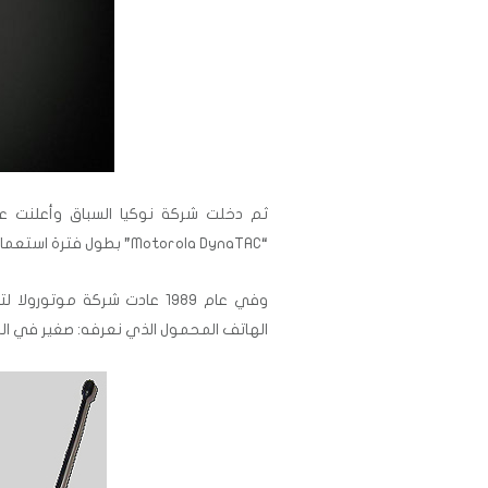
“Motorola DynaTAC” بطول فترة استعمال البطارية.
الهاتف المحمول الذي نعرفه: صغير في ا