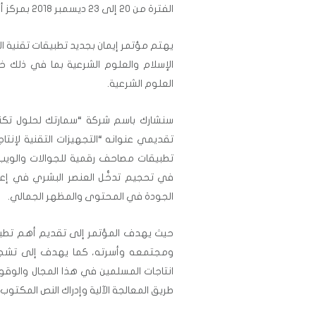
الفترة من 20 إلى 23 ديسمبر 2018 بمركز أبحاث القرآن، مدينة كوالالمبور بماليزيا
يهتم مؤتمر إيمان بجديد تطبيقات تقنية ال
الإسلام والعلوم الشرعية بما في ذلك خ
العلوم الشرعية.
تقديمي عنوانه “التجهيزات التقنية لإنتا
تطبيقات مصاحف رقمية للجوالات والويب
في تحجيم تدخُّل العنصر البشري في إع
الجودة في المحتوى والمظهر الجمالي.
حيث يهدف المؤتمر إلى تقديم أهم تطب
ومجتمعه وأسرته، كما يهدف إلى تشجيع
انتاجات المسلمين في هذا المجال والوقوف
طريق المعالجة الآلية وإدراك النص المكتوب أو