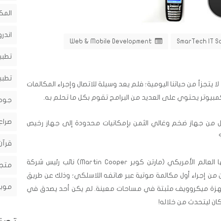
المك
اندرو
Web & Mobile Development
SmarTech IT S
تطبي
تطبي
ا يتجزأ من حياتنا اليومية؛ فلم يعد وسيلة للاتصال وإجراء المكالمات
مبيوتر يحتوي على العديد من البرامج تقوم بكل ما تحلم به.
جوج
صراع
ل من جهاز ضخم وغالي الثمن بإمكانيات محدودة إلى جهاز رخيص
قرآن
لك أن تتخيل حجم السعادة التي شعر بها العالم الأمريكي (مارتن كوبر Martin Cooper) نائب رئيس شركة
متجر
Mo عام 1973 عندما تمكن من إجراء أول مكالمة صوتية عبر هاتفه اللاسلكي؛ وذلك عن طريق
موبا
 أجهزة ميكروويف مثبتة في مساحات معينة. لم يكن أحد يصدق في
ان ليتحدث من خلاله!