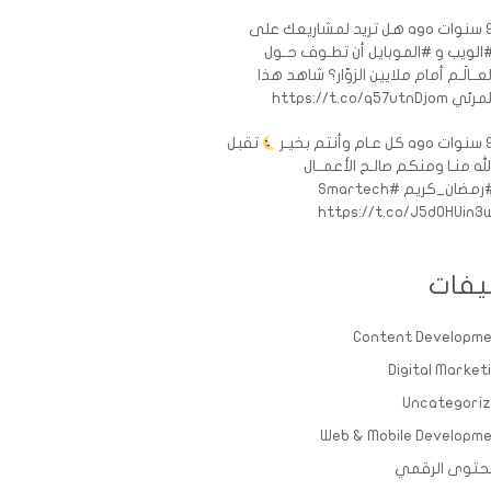
ات ago
هل تريد لمشاريعك على
الويب و #الموبايل أن تطـوف حـول
لعــالَـم أمام ملايين الزوّار؟ شاهد هذا
رئي https://t.co/q57utnDjom
ات ago
كل عـام وأنتم بخيـر
تقبل
لله منـا ومنكم صالـح الأعمــال
رمضان_كريم
#Smartech
https://t.co/J5d0HUin3
يفات
Content Developm
Digital Market
Uncategori
Web & Mobile Developm
حتوى الرقمي