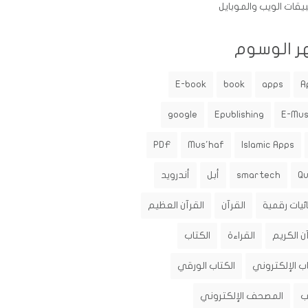
يقات الويب والموبايل
ر الوسوم
E-book
book
apps
A
google
Epublishing
E-Mu
PDF
Mus'haf
Islamic Apps
Q
smartech
أبل
أندرويد
ئيات رقمية
القرآن
القرآن العظيم
ن الكريم
القراءة
الكتاب
اب الإلكتروني
الكتاب الورقي
ب
المصحف الإلكتروني