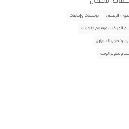
يفات الأعمال
توى الرقمي
برمجيات وإضافات
م الجرافيك ورسوم التحريك
م وتطوير الموبايل
م وتطوير الويب