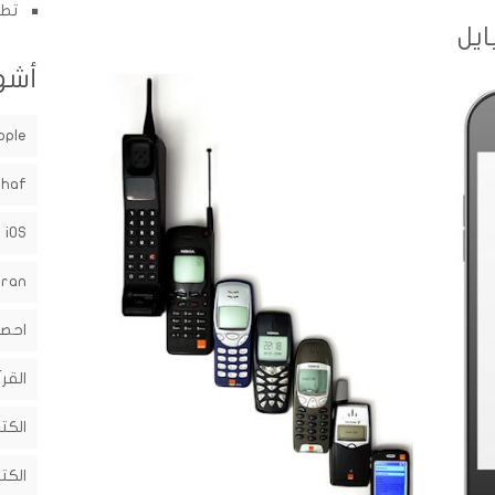
تطب
ايل
أشه
pple
shaf
iOS
uran
احصا
القرآ
الكت
الكت