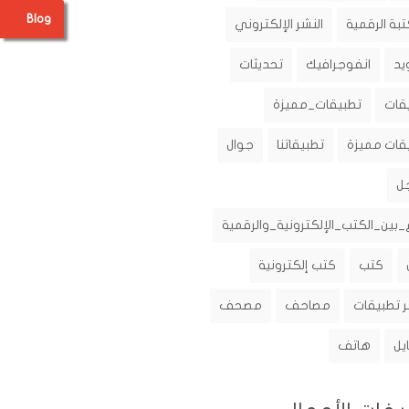
Blog
تبة الرقمية
النشر الإلكتروني
يد
انفوجرافيك
تحديثات
قات
تطبيقات_مميزة
قات مميزة
تطبيقاتنا
جوال
ل
_بين_الكتب_الإلكترونية_والرقمية
كتب
كتب إلكترونية
 تطبيقات
مصاحف
مصحف
يل
هاتف