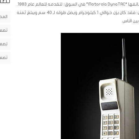
تصن
احتاجت موتورولا إلى 10 أعوام قبل طرح هاتفها “Motorola DynaTAC” في السوق؛ لتقدمه للعالم عام 1983.
وعلى الرغم من أنه كان ثقيل وباهظ الثمن؛ فقد كان يزن حوالي 1 كيلوجرام ويصل طوله لـ 40 سم ويبلغ ثمنه
المح
تصمي
تصمي
تصمي