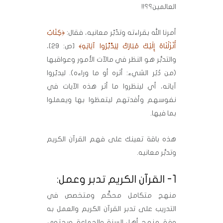
العالمين؟؟!!
أمرنا الله بقراءته وتدّبّر معانيه، فقال:
﴿كِتَابٌ
أَنْزَلْنَاهُ إِلَيْكَ مُبَارَكٌ لِيَدَّبَّرُوا آيَاتِهِ﴾
[ص: 29]،
والتدبُّر هو النظر في مالآت الأمور وعواقبها
(من دُبُر الشيء: أثره أو ما وراءه). ليدبّروا
آياته، أي لينظروا ما أثر هذه الآيات في
نفوسهم وأفدتهم ليتعظوا بها ويعملوا
بما فيها.
هذه باقة تعينك على فهم القرآن الكريم
وتدبُّر معانيه.
1- القرآن الكريم تدبر وعمل:
منهج متكامل محكَّم ومتخصص في
التدريب على تدبر القرآن الكريم والعمل به
وفق منهج أهل السنة والجماعة. ويحتوي