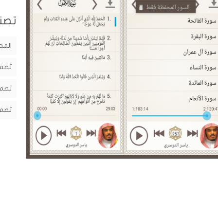
تصن
المح
تصمي
تصمي
تصمي