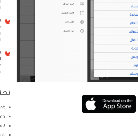
ا
ا
9 سنو
#
ا
الم
9 سنو
ا
#
w
تصن
ent
ing
zed
ent