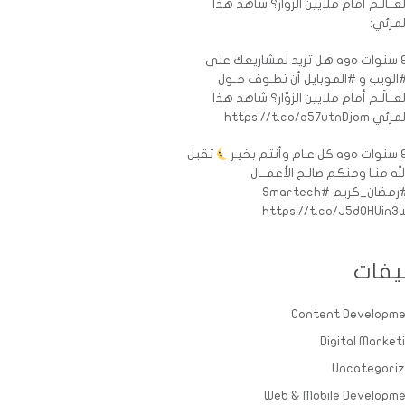
لعــالَـم أمام ملايين الزوّار؟ شاهد هذا
لمرئي:
ات ago
هل تريد لمشاريعك على
الويب و #الموبايل أن تطـوف حـول
لعــالَـم أمام ملايين الزوّار؟ شاهد هذا
رئي https://t.co/q57utnDjom
ات ago
كل عـام وأنتم بخيـر
تقبل
لله منـا ومنكم صالـح الأعمــال
رمضان_كريم
#Smartech
https://t.co/J5d0HUin3
يفات
Content Developm
Digital Market
Uncategori
Web & Mobile Developm