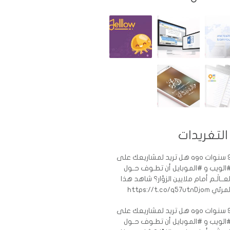
التغريدات
ات ago
هل تريد لمشاريعك على
الويب و #الموبايل أن تطـوف حـول
لعــالَـم أمام ملايين الزوّار؟ شاهد هذا
رئي https://t.co/q57utnDjom
ات ago
هل تريد لمشاريعك على
الويب و #الموبايل أن تطـوف حـول