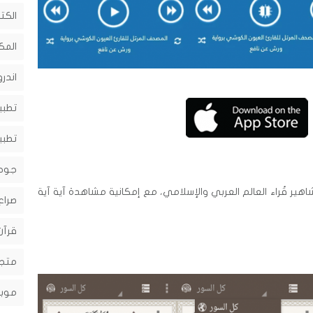
الكت
المك
اندرو
.
تطبي
تطبي
جوج
هير قُراء العالم العربي والإسلامي، مع إمكانية مشاهدة آية آية
صراع
قرآن
متجر
موبا