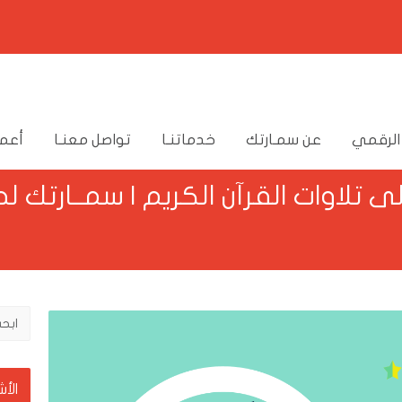
الرقمي
عن سمـارتك
خدماتنـا
تواصل معنـا
أعما
ى تلاوات القرآن الكريم | سمــارتك ل
الأ