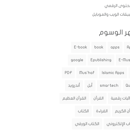
حتوى الرقمي
يقات الويب والموبايل
ر الوسوم
E-book
book
apps
A
google
Epublishing
E-Mu
PDF
Mus'haf
Islamic Apps
Q
smartech
أبل
أندرويد
ئيات رقمية
القرآن
القرآن العظيم
ن الكريم
القراءة
الكتاب
اب الإلكتروني
الكتاب الورقي