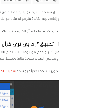
اضف تعليق
2429 مشاهدة
سُئل سماحة الشيخ ابن باز رحمه الله عن 
وإخلاص يريد الفائدة فنرجو له مثل أجر الق
تطبيقات استماع القرآن الكريم سترافقك ل
1- تطبيق ” إم بي ثري قرآن MP3Quran “:
من أكبر وأقدم موسوعات الاستماع لتلاوا
الإسلامي. الصوت بجودة عالية وتحميل سري
تطوير النسخة الحديثة بواسطة
سمارتك لحل