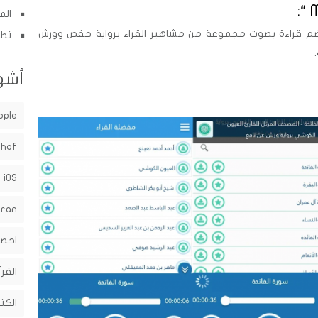
الم
تضم قراءة بصوت مجموعة من مشاهير القراء برواية حفص وورش
تطب
أشه
pple
shaf
iOS
uran
احصا
القرآ
الكت