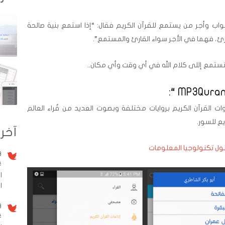
ثواب وأجر من يستمع للقرآن الكريم فقال: “إذا استمع بنية صالحة
ارئ، فهما في الأجر سواء القارئ والمستمع”.
تستمع إللى كلام الله في أي وقت وأي مكان..
ت القرآن الكريم بروايات مختلفة وبصوت العديد من قُراء العالم
ع للسور.
آخر 
ول تكنولوجيا المعلومات
9 سنو
#
ا
الم
9 سنو
#