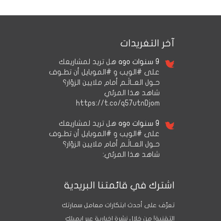
آخر التغريدات
9 سنوات ago
هل تريد لمشاريعك
على #الويب و #الموبايل أن تطـوف
حـول العــالَـم أمام ملايين الزوّار؟
شاهد هذا المرئي
https://t.co/q57utnDjom
9 سنوات ago
هل تريد لمشاريعك
على #الويب و #الموبايل أن تطـوف
حـول العــالَـم أمام ملايين الزوّار؟
شاهد هذا المرئي:
اشترك في قائمتنا البريدية
تعرَّف على أحدث ابتكارات معامل سمارتك
التقنية! من خلال نشرة إخبارية عبر إيميلك