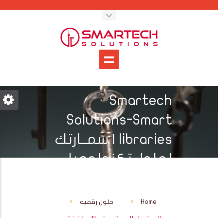
Smartech
Solutions-Smart
libraries | سمــارتك
لحلول تكنولوجيا
الأعمال
Home
>
حلول رقمية
>