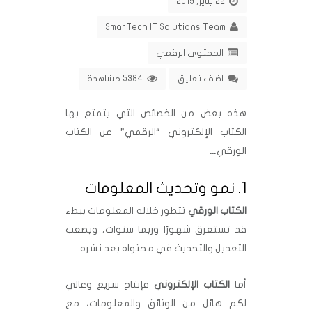
22 يناير, 2019
SmarTech IT Solutions Team
المحتوى الرقمي
اضف تعليق
5384 مشاهدة
هذه بعض من الخصائص التي يتمتع بها
الكتاب الإلكتروني “الرقمي” عن الكتاب
الورقي…
1. نمو وتحديث المعلومات
الكتاب الورقي
تتطور خلاله المعلومات ببطء
قد تستغرق شهورًا وربما سنوات، ويصعب
التعديل والتحديث في محتواه بعد نشره..
أما
الكتاب الإلكتروني
فإنتاج سريع وعالي
لكم هائل من الوثائق والمعلومات، مع