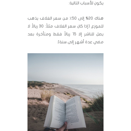
يكون للأسباب التالية:
هناك ٢٠% إلى ٥٠٪ من سعر الغلاف يذهب
للموزع [إذا كان سعر الغلاف مثلاً: 30 ريالاً لا
يصل للناشر إلا 15 ريالاً فقط ومتأخرة بعد
مضي عدة أشهر إلى سنة].