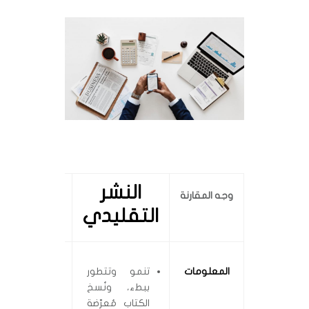
النشر
النشر
وجه المقارنة
التقليدي
الإلكترو
المعلومات
تنمو وتتطور
إنتاج سريع 
ببطء، ونُسخ
هائل من الوث
الكتاب مُعرّضة
الإلكترونية،