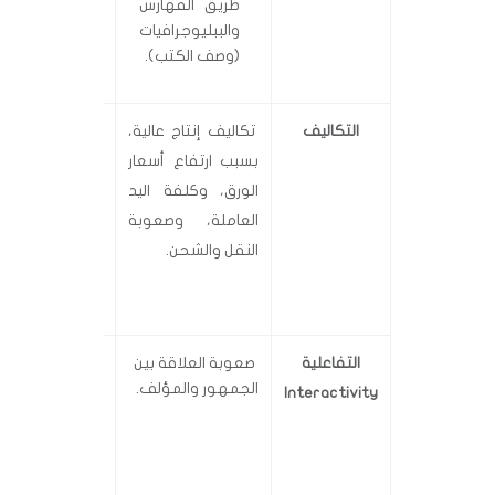
طريق الفهارس
والببليوجرافيات
(وصف الكتب).
التكاليف
تكاليف إنتاج عالية،
تكاليف تكاد 
بسبب ارتفاع أسعار
منعدمة؛
مما 
الورق، وكلفة اليد
إلى انخفاض 
العاملة، وصعوبة
الكتاب الإلكت
النقل والشحن.
وزيادة ربح الم
والناشر.
التفاعلية
صعوبة العلاقة بين
يسمح بوجود ع
الجمهور والمؤلف.
Interactivity
بين الكتاب والم
وجمهور القرا
خلال وسائل الا
والمنتديات