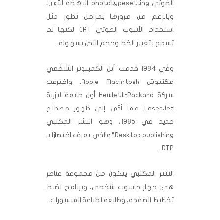
الضوئي phototypesetting الباهظة الثمن،
وبالرغم من مرورها بمراحل تطور مثل
استخدام الأنبوب الضوئي CRT لكنها لم
تسمح بتغيير الخط وحجم النص بسهولة.
وفي 1984 قدمت أبل الكمبيوتر الشخصي
مكنتوش Apple Macintosh، واخترعت
شركة Hewlett-Packard أول طابعة ليزرية
LaserJet. مما أدّى إلى ظهور مصطلح
جديد في 1985، وهو النشر المكتبي
Desktop publishing” والذي يعرف اختصارًا بـ
DTP.
النشر المكتبي يتكون من مجموعة عناصر
هي: جهاز حاسوب شخصي، وبرنامج لضبط
تخطيط الصفحة، وطابعة لطباعة المنشورات.