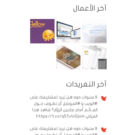
آخر الأعمال
آخر التغريدات
9 سنوات ago
هل تريد لمشاريعك على
#الويب و #الموبايل أن تطـوف حـول
العــالَـم أمام ملايين الزوّار؟ شاهد هذا
المرئي https://t.co/q57utnDjom
9 سنوات ago
هل تريد لمشاريعك على
#الويب و #الموبايل أن تطـوف حـول