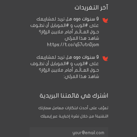
آخر التغريدات
9 سنوات ago
هل تريد لمشاريعك
على #الويب و #الموبايل أن تطـوف
حـول العــالَـم أمام ملايين الزوّار؟
شاهد هذا المرئي
https://t.co/q57utnDjom
9 سنوات ago
هل تريد لمشاريعك
على #الويب و #الموبايل أن تطـوف
حـول العــالَـم أمام ملايين الزوّار؟
شاهد هذا المرئي:
اشترك في قائمتنا البريدية
تعرَّف على أحدث ابتكارات معامل سمارتك
التقنية! من خلال نشرة إخبارية عبر إيميلك