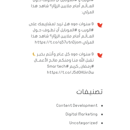
العــالَـم أمام ملايين الزوّار؟ شاهد هذا
المرئي:
9 سنوات ago
هل تريد لمشاريعك على
#الويب و #الموبايل أن تطـوف حـول
العــالَـم أمام ملايين الزوّار؟ شاهد هذا
المرئي https://t.co/q57utnDjom
9 سنوات ago
كل عـام وأنتم بخيـر
تقبل الله منـا ومنكم صالـح الأعمــال
#رمضان_كريم
#Smartech
https://t.co/J5d0HUin3w
تصنيفات
Content Development
Digital Marketing
Uncategorized