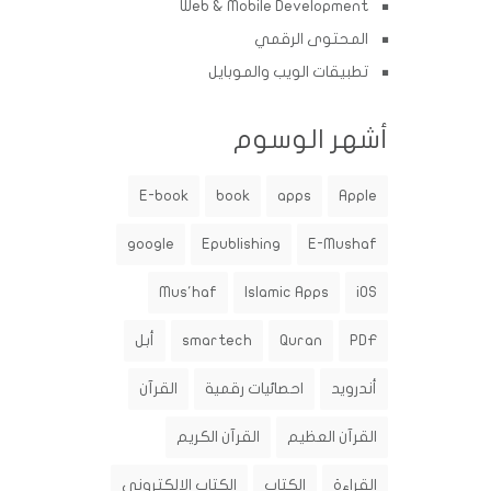
Web & Mobile Development
المحتوى الرقمي
تطبيقات الويب والموبايل
أشهر الوسوم
E-book
book
apps
Apple
google
Epublishing
E-Mushaf
Mus'haf
Islamic Apps
iOS
PDF
Quran
smartech
أبل
أندرويد
احصائيات رقمية
القرآن
القرآن العظيم
القرآن الكريم
القراءة
الكتاب
الكتاب الإلكتروني