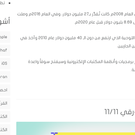
تطب
عوائد الاستثمار على الكتب الإلكترونية في العام 2008م كانت تُقدَّر بـ27 مليون دولار، وفي العام 2016م وصلت
أشه
pple
وهذا يتزامن مع ارتفاع معدل بيع الأجهزة اللوحية الذي ارتفع من دون الـ 40 مليون دولار عام 2010 وآخذ في
shaf
برمجيات وأنظمة المكتبات الإلكترونية وسيفتح سوقاً واعدة
iOS
ة.
uran
احصا
القرآ
11/11
الكت
الكت