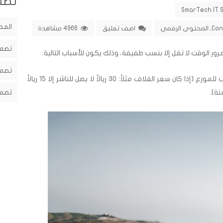
تصن
SmarTech IT 
المح
Con
,
المحتوى الرقمي
اضف تعليق
4966 مشاهدة
تصمي
ور الوقت لا تقل إلا بنسب طفيفة، وذلك يكون للأسباب التالية:
تصمي
هناك ٢٠% إلى ٥٠٪ من سعر الغلاف يذهب للموزع [إذا كان سعر الغلاف مثلاً: 30 ريالاً لا يصل للناشر إلا 15 ريالاً
تصمي
ة].