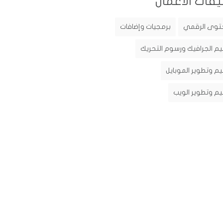
يفات الأعمال
توى الرقمي
برمجيات وإضافات
م الجرافيك ورسوم التحريك
م وتطوير الموبايل
م وتطوير الويب