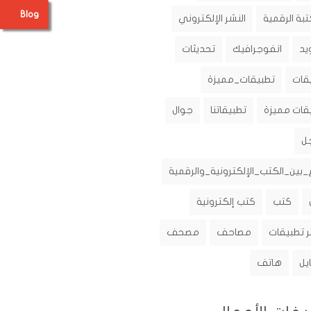
Blog
تبة الرقمية
النشر الإلكتروني
يد
انفوجرافيك
تحديثات
قات
تطبيقات_مميزة
قات مميزة
تطبيقاتنا
جوال
ل
_بين_الكتب_الإلكترونية_والرقمية
كتب
كتب إلكترونية
 تطبيقات
مصاحف
مصحف
يل
هاتف