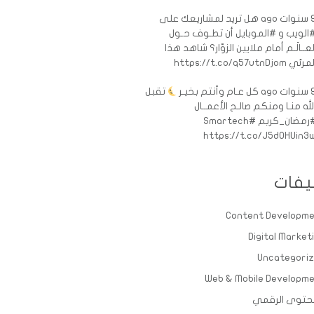
ات ago
هل تريد لمشاريعك على
الويب و #الموبايل أن تطـوف حـول
لعــالَـم أمام ملايين الزوّار؟ شاهد هذا
رئي https://t.co/q57utnDjom
ات ago
كل عـام وأنتم بخيـر
تقبل
لله منـا ومنكم صالـح الأعمــال
رمضان_كريم
#Smartech
https://t.co/J5d0HUin3
يفات
Content Developm
Digital Market
Uncategori
Web & Mobile Developm
حتوى الرقمي