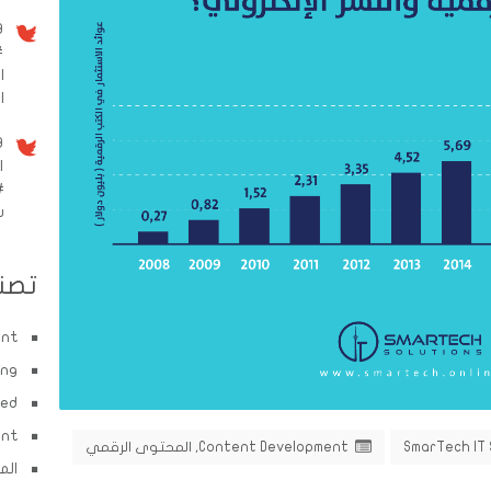
9 سنو
#
ا
الم
9 سنو
ا
#
w
تصن
ent
ing
zed
ent
SmarTech IT 
Content Development
,
المحتوى الرقمي
الم