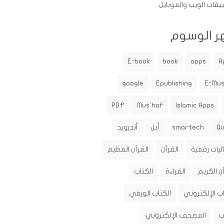
يقات الويب والموبايل
ر الوسوم
E-book
book
apps
A
google
Epublishing
E-Mu
PDF
Mus'haf
Islamic Apps
Q
smartech
أبل
أندرويد
ئيات رقمية
القرآن
القرآن العظيم
ن الكريم
القراءة
الكتاب
اب الإلكتروني
الكتاب الورقي
ب
المصحف الإلكتروني