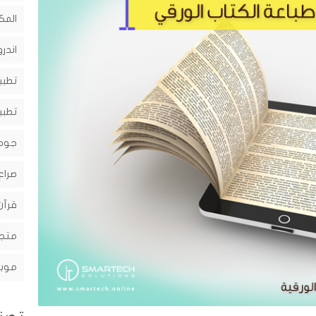
المك
اندرو
تطبي
تطبي
جوج
صراع
قرآن
متجر
موبا