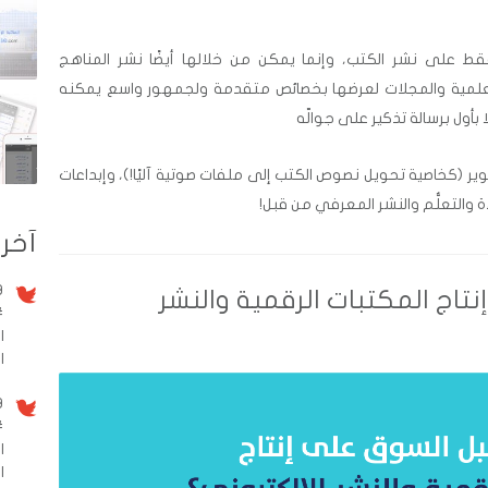
فقط على نشر الكتب، وإنما يمكن من خلالها أيضًا نشر المناهج
ات العلمية والمجلات لعرضها بخصائص متقدمة ولجمهور واسع يمكنه
بأول برسالة تذكير على جوالّه
وير (كخاصية تحويل نصوص الكتب إلى ملفات صوتية آليًا!)، وإبداعات
ة والتعلُّم والنشر المعرفي من قبل!
آخر 
9 سنو
تاج المكتبات الرقمية والنشر
#
ا
الم
9 سنو
#
ا
ا