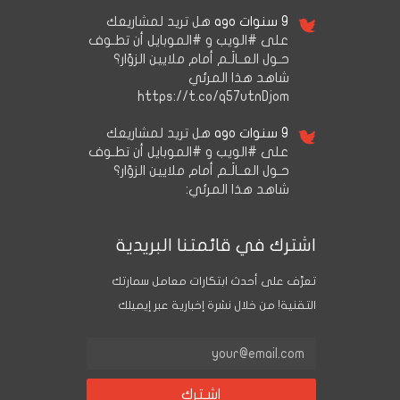
9 سنوات ago
هل تريد لمشاريعك
على #الويب و #الموبايل أن تطـوف
حـول العــالَـم أمام ملايين الزوّار؟
شاهد هذا المرئي
https://t.co/q57utnDjom
9 سنوات ago
هل تريد لمشاريعك
على #الويب و #الموبايل أن تطـوف
حـول العــالَـم أمام ملايين الزوّار؟
شاهد هذا المرئي:
اشترك في قائمتنا البريدية
تعرَّف على أحدث ابتكارات معامل سمارتك
التقنية! من خلال نشرة إخبارية عبر إيميلك