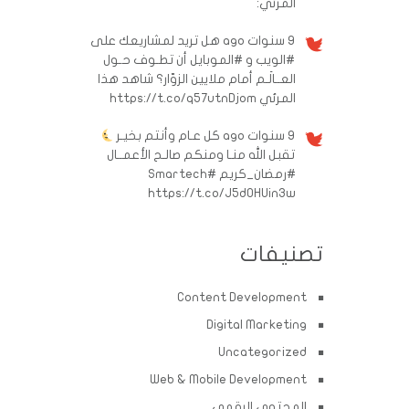
المرئي:
9 سنوات ago
هل تريد لمشاريعك على
#الويب و #الموبايل أن تطـوف حـول
العــالَـم أمام ملايين الزوّار؟ شاهد هذا
المرئي https://t.co/q57utnDjom
9 سنوات ago
كل عـام وأنتم بخيـر
تقبل الله منـا ومنكم صالـح الأعمــال
#رمضان_كريم
#Smartech
https://t.co/J5d0HUin3w
تصنيفات
Content Development
Digital Marketing
Uncategorized
Web & Mobile Development
المحتوى الرقمي