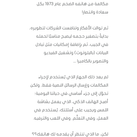
مكالمة من هاتفه الضخم عام ‏‏1973 بكل
سعادة وانتصار!‏
ثم توالت الأفكار وتنافست الشركات لتطويره،
بدايةً بتصغير حجمه ليصبح مناسبًا لحمله
في ‏الجيب، ثم بإضافة إمكانيات مثل تبادل
البيانات (بالبلوتوث) وتشغيل الفيديو
والتصوير بالكاميرا …‏
لم يعد ذلك الجهاز الذي يُستخدم لإجراء
المكالمات وإرسال الرسائل النصية فقط، ولكن
تحوّل ‏إلى جزء أساسي في حياتنا اليومية؛
أصبح الهاتف الذكي، الذي يعمل بشاشة
اللمس ويجيب على أسئلتك، يُستخدم في
العمل، وفي التعلُّم، وفي اللعب والترفيه.‏
لكن، ما الذي تنتظر أن يقدمه لك هاتفك؟؟