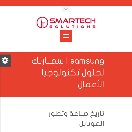
samsung | سمــارتك
لحلول تكنولوجيا
الأعمال
تاريخ صناعة وتطور
الموبايل