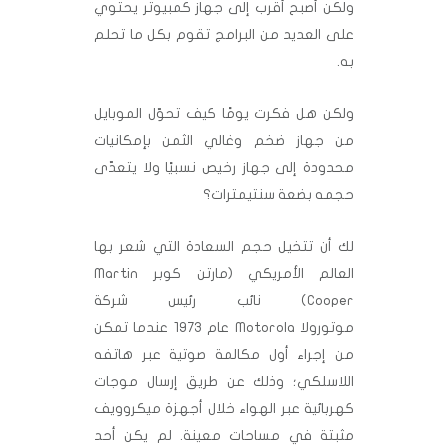
ولكن أصبح أقرب إلى جهاز كمبيوتر يحتوي
على العديد من البرامج تقوم بكل ما تحلم
به.
ولكن هل فكرت يومًا كيف تحوّل الموبايل
من جهاز ضخم وغالي الثمن بإمكانيات
محدودة إلى جهاز رخيص نسبيًا ولا يتعدّى
حجمه بضعة سنتيمترات؟
لك أن تتخيل حجم السعادة التي شعر بها
العالم الأمريكي (مارتن كوبر Martin
Cooper) نائب رئيس شركة
موتورولا Motorola عام 1973 عندما تمكن
من إجراء أول مكالمة صوتية عبر هاتفه
اللاسلكي؛ وذلك عن طريق إرسال موجات
كهربائية عبر الهواء خلال أجهزة ميكروويف
مثبتة في مساحات معينة. لم يكن أحد