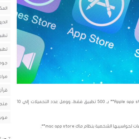
المك
اندرو
تطبي
تطبي
جوج
صراع
قرآن
Apple app st
بـ 500 تطبيق فقط، ووصل عدد التحميلات إلي 10
متجر
موبا
“.
mac app store”