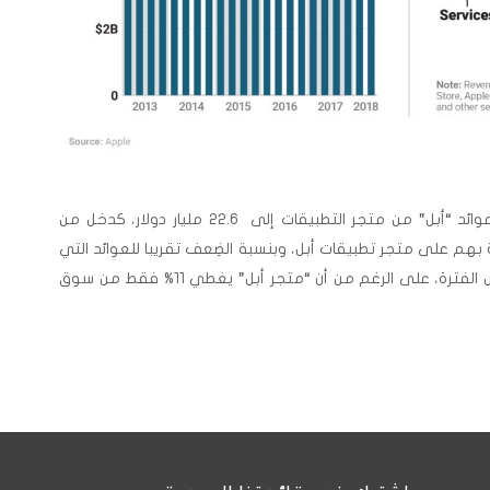
خلال النصف الأول من عام 2018، وصلت عوائد “أبل” من متجر التطبيقات إلى 22.6 مليار دولار، كدخل من
 بهم على متجر تطبيقات أبل، وبنسبة الضِعف تقريبا للعوائد التي
حققها “متجر تطبيقات جوجل” في نفس الفترة، على الرغم من أن “متجر أبل” يغطي 11% فقط من سوق