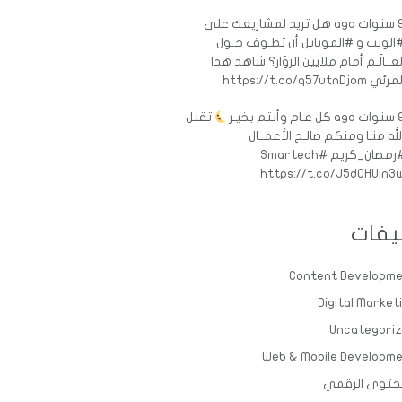
ات ago
هل تريد لمشاريعك على
الويب و #الموبايل أن تطـوف حـول
لعــالَـم أمام ملايين الزوّار؟ شاهد هذا
رئي https://t.co/q57utnDjom
ات ago
كل عـام وأنتم بخيـر
تقبل
لله منـا ومنكم صالـح الأعمــال
رمضان_كريم
#Smartech
https://t.co/J5d0HUin3
يفات
Content Developm
Digital Market
Uncategori
Web & Mobile Developm
حتوى الرقمي