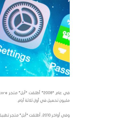
في عام “2008” أطلقت “أبل” متجر
ore””
مليون تحميل في أول ثلاثة أيام.
وفي أواخر 2010، أطلقت “أبل” متجر تطبيقات لحواسيبها الشخصية بنظام ماك