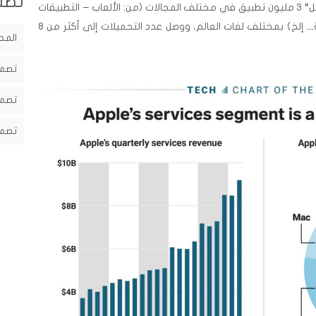
تصن
(من: الألعاب – التطبيقات
التعليمية – أدوات تحسين الأداء والإنتاجية… إلخ) بمختلف لغات العالم، ووصل عدد التحميلات إلى أكثر من 8
المح
تصمي
تصمي
تصمي