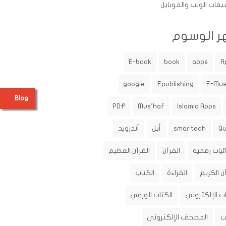
يقات الويب والموبايل
ر الوسوم
E-book
book
apps
A
google
Epublishing
E-Mu
Blog
PDF
Mus'haf
Islamic Apps
Q
smartech
أبل
أندرويد
ئيات رقمية
القرآن
القرآن العظيم
ن الكريم
القراءة
الكتاب
اب الإلكتروني
الكتاب الورقي
ب
المصحف الإلكتروني