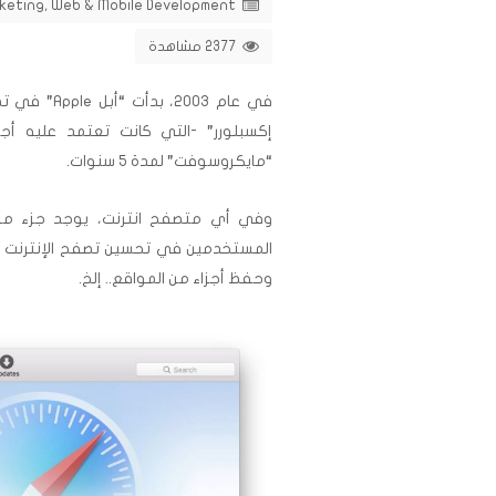
rketing
,
Web & Mobile Development
2377 مشاهدة
في عام 2003، بدأت “أبل Apple” في تطوير متصفح الانترنت “سفاري
إكسبلورر” -التي كانت تعتمد عليه أج
“مايكروسوفت” لمدة 5 سنوات.
وفي أي متصفح انترنت، يوجد جزء مهم
المستخدمين في تحسين تصفح الإنترنت بال
وحفظ أجزاء من المواقع.. إلخ
.