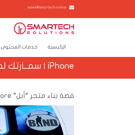
sales@smartech.online
الرئيسية
خدمات المحتوى 
iPhone | سمــارتك لحلول تكنولوجيا الأعمال
قصة بناء متجر “أبل” App Store لتطبيقات الهواتف الذكية