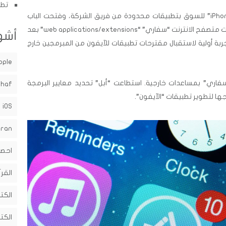
تطب
في 2007، قدّمت “أبل” جهاز “الآيفون iPhone” للسوق بتطبيقات محدودة من فريق الشركة، وفتحت الباب
ت متصفح الانترنت “سفاري” “
web applications/extensions”
بعد
أشه
بة أولية لاستقبال مقترحات تطبيقات للآيفون من المبرمجين خارج
pple
فاري” بمساعدات خارجية. استطاعت “أبل” تحديد معايير البرمجة
shaf
جها لتطوير تطبيقات “الآيفون”.
iOS
uran
احصا
القرآ
الكت
الكت