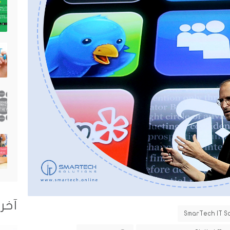
آخر 
SmarTech IT S