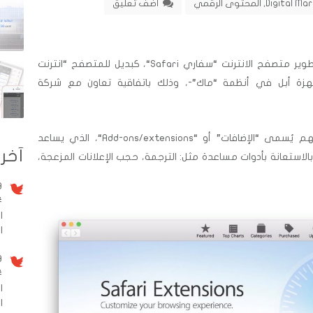
Digital Ma
,
المحتوى الرقمي
اضف تعليق
Safari
“، كبديل للمتصفح “انترنت
هزة أبل في أنظمة “ماك”-، وذلك باتفاقية تعاون مع شركة
 يُسمى “الإضافات” أو “
Add-ons/extensions
“، الذي يساعد
آخر 
استعانة بأدوات مساعدة مثل: الترجمة، حجب الإعلانات المزعجة،
9 سنو
#
ا
الم
9 سنو
#
ا
ا