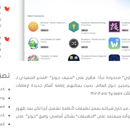
9 سنو
#
ا
الم
9 سنو
ا
#
w
تصن
ي” محدودة جدًا؛ فطُرح على “ستيف جوبز” -المدير التنفيذي لـ
مبرمجين حول العالم، بحيث يمكنهم إضافة أفكار جديدة لإضافات
ent
الث
third-party apps
.
ing
zed
 من خارج شركته بعمل تطبيقات لأنظمة تشغيل أبل! لكن بعد ظهور
ent
 وأنه سيعتمد على “التطبيقات” بشكل أساسي؛ وافق “جوبز” على
الم