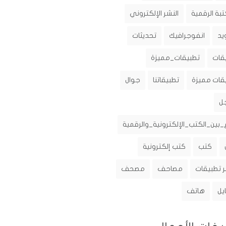
تبة الرقمية
النشر الإلكتروني
يد
انفوجرافيك
تحديثات
قات
تطبيقات_مميزة
قات مميزة
تطبيقاتنا
جوال
ل
_بين_الكتب_الإلكترونية_والرقمية
كتب
كتب إلكترونية
 تطبيقات
مصاحف
مصحف
يل
هاتف