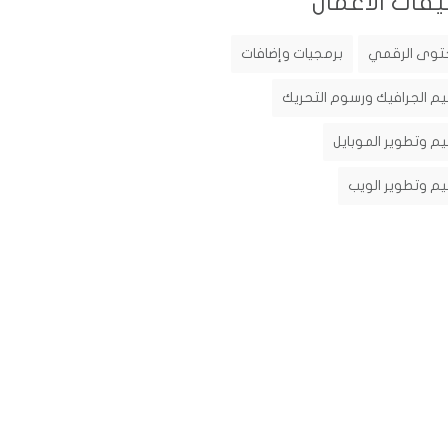
يفات الأعمال
توى الرقمي
برمجيات وإضافات
م الجرافيك ورسوم التحريك
م وتطوير الموبايل
م وتطوير الويب