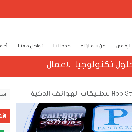
الرقمي
عن سمـارتك
خدماتنـا
تواصل معنـا
أعما
الأ