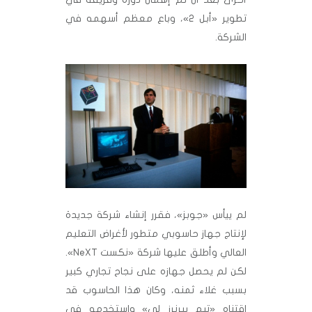
تطوير «أبل 2»، وباع معظم أسهمه في
الشركة.
لم ييأس «جوبز»، فقرر إنشاء شركة جديدة
لإنتاج جهاز حاسوبي متطور لأغراض التعليم
العالي وأطلق عليها شركة «نكست NeXT».
لكن لم يحصل جهازه على نجاح تجاري كبير
بسبب غلاء ثمنه، وكان هذا الحاسوب قد
اقتناه «تيم بيرنرز لي» واستخدمه في