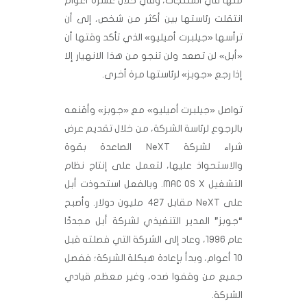
منها في المنتجات، وفي خلال عشرة أعوام
انتقلت رئاستها بين أكثر من شخص، إلى أن
ترأسها «جيلبرت أميليو» الذي تأكد وقتها أن
«أبل» لن تصعد ولن تنجو من هذا الانهيار إلا
إذا رجع «جوبز» لرئاستها مرة أخرى.
تواصل «جيلبرت أميليو» مع «جوبز» وأقنعه
بالرجوع لرئاسة الشركة، من خلال تقديم عرض
شراء لشركة NeXT الصاعدة بقوة
والاستحواذ عليها، لتعمل على إنتاج نظام
التشغيل MAC OS X. وبالفعل استحوذت أبل
على NeXT مقابل 427 مليون دولار. وأصبح
“جوبز” المدير التنفيذي لشركة أبل مجددًا
عام 1996، وعاد إلى الشركة التي فصلته قبل
10 أعوام، وبدأ بإعادة هيكلة الشركة؛ ففصل
جميع من وقفوا ضده، وغير معظم قيادي
الشركة.