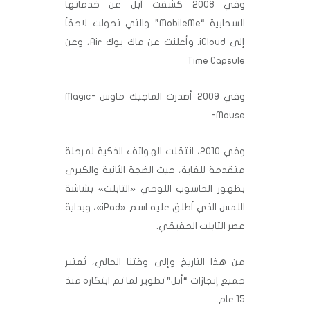
وفي 2008 كشفت أبل عن خدماتها
السحابية “MobileMe” والتي تحولت لاحقاً
إلى iCloud. وأعلنت عن ماك بوك Air، وعن
Time Capsule
وفي 2009 أصدرت الماجيك ماوس -Magic
Mouse-
وفي 2010، انتقلت الهواتف الذكية لمرحلة
متقدمة للغاية، حيث الضجة الثانية والكبرى
بظهور الحاسوب اللوحي «التابلت» بشاشة
اللمس الذي اُطلق عليه اسم «iPad»، وبداية
عصر التابلت الحقيقي.
من هذا التاريخ وإلى وقتنا الحالي، تُعتبر
جميع إنجازات “أبل” تطوير لما تم ابتكاره منذ
15 عام.