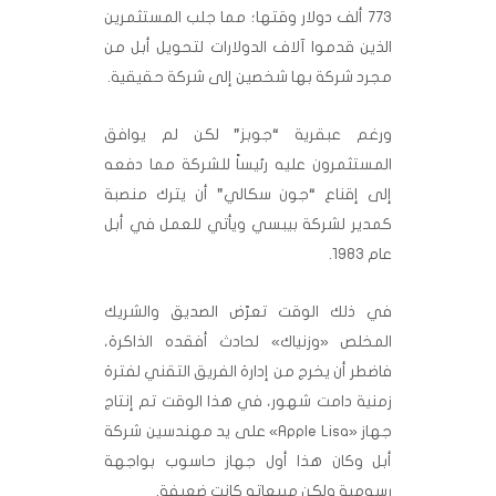
773 ألف دولار وقتها؛ مما جلب المستثمرين
الذين قدموا آلاف الدولارات لتحويل أبل من
مجرد شركة بها شخصين إلى شركة حقيقية.
ورغم عبقرية “جوبز” لكن لم يوافق
المستثمرون عليه رئيساً للشركة مما دفعه
إلى إقناع “جون سكالي” أن يترك منصبة
كمدير لشركة بيبسي ويأتي للعمل في أبل
عام 1983.
في ذلك الوقت تعرّض الصديق والشريك
المخلص «وزنياك» لحادث أفقده الذاكرة،
فاضطر أن يخرج من إدارة الفريق التقني لفترة
زمنية دامت شهور، في هذا الوقت تم إنتاج
جهاز «Apple Lisa» على يد مهندسين شركة
أبل وكان هذا أول جهاز حاسوب بواجهة
رسومية ولكن مبيعاته كانت ضعيفة.