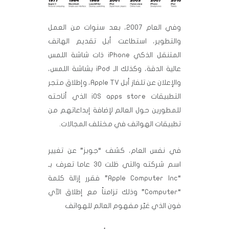
وفي العام 2007، بعد سنوات من العمل
والتطوير، استطاعت أبل تقديم الهاتف
المتنقل الذكي iPhone ذات شاشة اللمس
عالية الدقة، وكذلك الـ iPod بشاشة اللمس،
والإعلان عن تلفاز أبل Apple TV، وإطلاق متجر
التطبيقات iOS apps store الذي أتاحته
للمطورين حول العالم لإضافة إبداعاتهم من
تطبيقات الهواتف في مختلف المجالات.
في نفس العام، كشف “جوبز” عن تغيير
اسم شركته والتي ظلت 30 عاما تعرف بـ
“Apple Computer Inc” فقرر إزالة كلمة
“Computer” وذلك تزامناً مع إطلاق الآي
فون الذي غيّر مفهوم العالم للهواتف