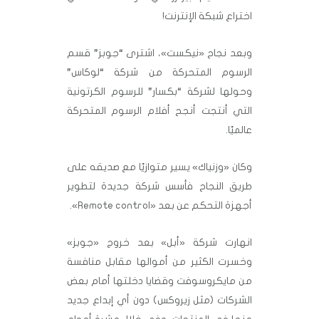
اختراع شبكة الإنترنت!
وبعد نجاح «نيكست»، اشترى “جوبز” قسم
الرسوم المتحركة من شركة “لوكاس”
وحولها لشركة “بكسار” للرسوم الكرتونية
التي أنتجت أنجح أفلام الرسوم المتحركة
عالميًا.
وكان «وزنياك» يسير متوازيًا مع صديقه على
طريق النجاح فأسس شركة جديدة لتطوير
أجهزة التحكم عن بعد «Remote control».
انهارت شركة «أبل» بعد خروج «جوبز»
وخسرت الكثير من أموالها مقابل منافسة
من مايكروسوفت وقضايا دخلتها أمام بعض
الشركات (مثل زيروكس) دون أي إبداع جديد