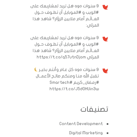
9 سنوات ago
هل تريد لمشاريعك على
#الويب و #الموبايل أن تطـوف حـول
العــالَـم أمام ملايين الزوّار؟ شاهد هذا
المرئي:
9 سنوات ago
هل تريد لمشاريعك على
#الويب و #الموبايل أن تطـوف حـول
العــالَـم أمام ملايين الزوّار؟ شاهد هذا
المرئي https://t.co/q57utnDjom
9 سنوات ago
كل عـام وأنتم بخيـر
تقبل الله منـا ومنكم صالـح الأعمــال
#رمضان_كريم
#Smartech
https://t.co/J5d0HUin3w
تصنيفات
Content Development
Digital Marketing