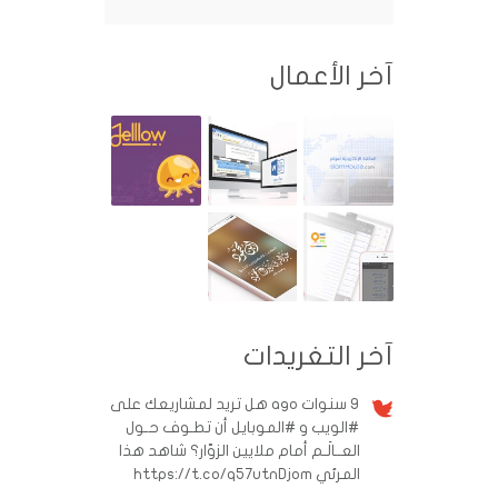
آخر الأعمال
آخر التغريدات
9 سنوات ago
هل تريد لمشاريعك على
#الويب و #الموبايل أن تطـوف حـول
العــالَـم أمام ملايين الزوّار؟ شاهد هذا
المرئي https://t.co/q57utnDjom