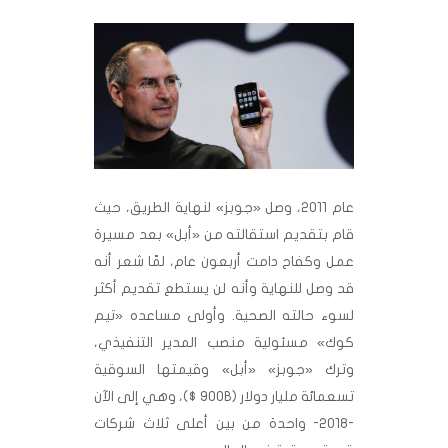
عام 2011، وصل «جوبز» لنهاية الطريق، حيث
قام بتقديم استقالته من «أبل» بعد مسيرة
عمل وكفاح دامت أربعون عام، لمّا شعر أنه
قد وصل للنهاية وأنه لن يستطع تقديم أكثر
لسوء حالته الصحية. وأولى مساعده «تيم
كوك» مسئولية منصب المدير التنفيذي،
وترك «جوبز» «أبل» وقيمتها السوقية
تسعمائة مليار دولار (900B $)، وهي إلى الآن
-2018- واحدة من بين أعلى ثلاث شركات