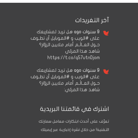
آخر التغريدات
9 سنوات ago
هل تريد لمشاريعك
على #الويب و #الموبايل أن تطـوف
حـول العــالَـم أمام ملايين الزوّار؟
شاهد هذا المرئي
https://t.co/q57utnDjom
9 سنوات ago
هل تريد لمشاريعك
على #الويب و #الموبايل أن تطـوف
حـول العــالَـم أمام ملايين الزوّار؟
شاهد هذا المرئي:
اشترك في قائمتنا البريدية
تعرَّف على أحدث ابتكارات معامل سمارتك
التقنية! من خلال نشرة إخبارية عبر إيميلك