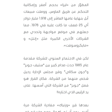
المطوَّر من «ليزا» بحجم أصغر وإمكانية
التحكم عن طريق الماوس، ووصلت مبيعات
أبل بنهاية عامها العاشر إلى 1.918 مليار دولار
أي 25 ضعف ما كانت عليه في 1976، مما
جعلهم في موضع مواجهة وتحدي مع
الشركات الأخرى الكبيرة مثل «إنتل» و
«مايكروسوفت».
لكن في الاجتماع السنوي للشركة مقدمة
عام 1985 حدث صدام كبير بين “ستيف جوبز”
و”جون سكالي” وقرر مجلس الإدارة رحيل
شخص منهما من الشركة، فكان القرار هو
فصل “جوبز” من الشركة التي أسسها، على
يد الرئيس الذي اختاره!!
بعدها قرر «وزنياك» مغادرة الشركة مرة
أخرى بعد أن تم إهمال دوره وفريقه في