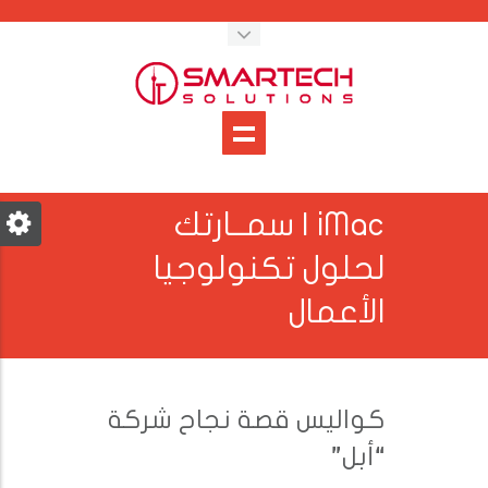
iMac | سمــارتك
لحلول تكنولوجيا
الأعمال
كواليس قصة نجاح شركة
“أبل”