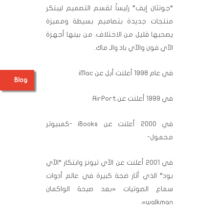
“جونثان إيف” رئيساً لقسم التصميم ليبتكر
منتجات جديدة بتصاميم بسيطة ومميزة
يصحبها قليل من الاختلاف. من بينها أجهزة
الآي فون والآي باد والـ ماك.
في عام 1998 أعلنت أبل عن iMac
Blog
في 1999 أعلنت عن AirPort
في 2000 أعلنت عن iBooks -كمبيوتر
محمول-
في 2001 أعلنت عن الآي تيونز وابتكار “الآي
بود” الذي أثار ضجة كبيرة في عالم أدوات
سماع الصوتيات «بعد صيحة الواكمان
walkman».