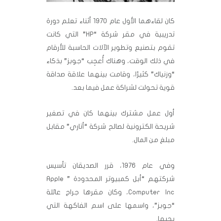
كان لقاءهما الأول عام 1970 أثناء تعلم دورة
تدريبية في مقر شركة “HP” التي كانت
تقوم بتصنيع وتطوير الآلات الحاسبة للأرقام
في ذلك الوقت، وهناك أُعجِب “جوبز” بذكاء
“وزنياك” كثيرًا، وقامت بينهما علاقة صداقة
قوية تحولت لشراكة عمل فيما بعد.
أول عمل مشترك بينهما كان في تصغير
شريحة الكترونية لصالح شركة “أتاري” مقابل
مبلغ من المال.
وفي عام 1976، قرر الصديقان تأسيس
شركتهم “أبل كمبيوتر المحدودة ” Apple
Computer Inc، وكان مقرها جراج عائلة
“جوبز”، واسمها على اسم الفاكهة التي
يحبها.