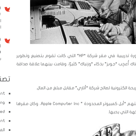
9 سنو
#
ا
الم
9 سنو
ا
#
كان لقاءهما الأول عام 1970 أثناء تعلم دورة تدريبية في مقر شركة “HP” التي كانت تقوم بتصنيع وتطوير
w
اك أُعجِب “جوبز” بذكاء “وزنياك” كثيرًا، وقامت بينهما علاقة صداقة
تصن
 الكترونية لصالح شركة “أتاري” مقابل مبلغ من المال.
ent
ing
وفي عام 1976، قرر الصديقان تأسيس شركتهم “أبل كمبيوتر المحدودة ” Apple Computer Inc، وكان مقرها
zed
هة التي يحبها.
ent
الم