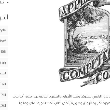
تطب
أشه
pple
shaf
iOS
uran
احصا
القرآ
الكت
 بدور الراعي للشركة ويعد الأوراق والعقود الخاصة بها، حتى أنه قام
 صورة تخيلية لنيوتن وهو يقرأ في كتاب تحت شجرة تفاح، ومنها
الكت