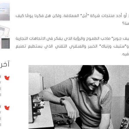
د أو أحد منتجات شركة “أبل” العملاقة، ولكن هل فكرنا يومًا كيف
مة؟
جوبز” صاحب الطموح والرؤية الذي يفكر في الاتجاهات التجارية
”ستيف وزنياك” الخبير والعبقري التقني الذي يستطيع تصنيع
يه.
آخر 
9 سنو
#
ا
الم
9 سنو
#
ا
ا