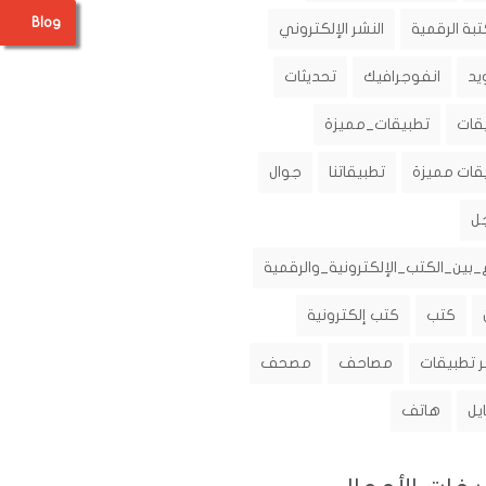
Blog
تبة الرقمية
النشر الإلكتروني
يد
انفوجرافيك
تحديثات
قات
تطبيقات_مميزة
قات مميزة
تطبيقاتنا
جوال
ل
_بين_الكتب_الإلكترونية_والرقمية
كتب
كتب إلكترونية
 تطبيقات
مصاحف
مصحف
يل
هاتف