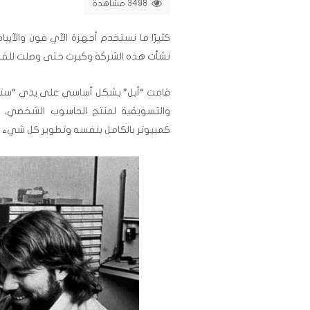
3498 مشاهدة
كثيرًا ما نستخدم أجهزة الآي فون والآيبا
نشأت هذه الشركة وكبرت حتى وصلت للق
قامت “أبل” بشكل أساسي على يدي “ستيف 
والتسويقية لمنتج الحاسوب الشخصي، و
كمبيوتر بالكامل بنفسه وتطوير كل شيء ف