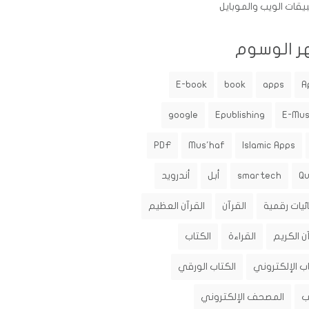
يقات الويب والموبايل
ر الوسوم
E-book
book
apps
A
google
Epublishing
E-Mu
PDF
Mus'haf
Islamic Apps
Q
smartech
أبل
أندرويد
ئيات رقمية
القرآن
القرآن العظيم
ن الكريم
القراءة
الكتاب
اب الإلكتروني
الكتاب الورقي
ب
المصحف الإلكتروني