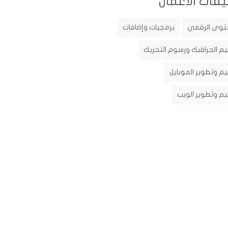
يفات الأعمال
توى الرقمي
برمجيات وإضافات
م الجرافيك ورسوم التحريك
م وتطوير الموبايل
م وتطوير الويب