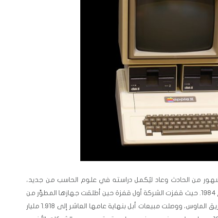
ر شهور من الحادث وعاد ليُكمل دراسته في علوم الحاسب من جديد،
وعادت أبل لتطوير جهاز «Apple II» في عام 1984. حيث قفزت الشركة أول قفزة حين أطلقت جهازها المطوَّر من
«ليزا» بحجم أصغر وإمكانية التحكم عن طريق الماوس، ووصلت مبيعات أبل بنهاية عامها العاشر إلى 1.918 مليار