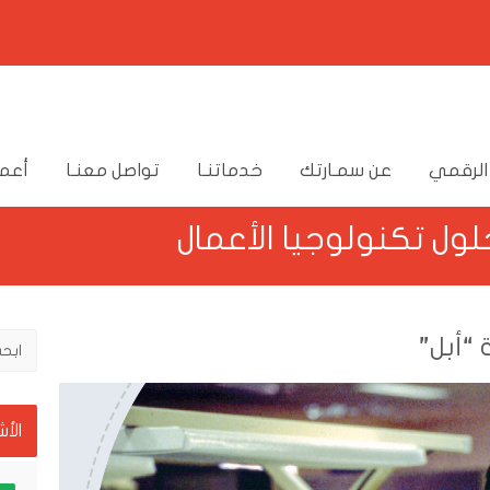
الرقمي
عن سمـارتك
خدماتنـا
تواصل معنـا
أعما
“أبل”
الأ