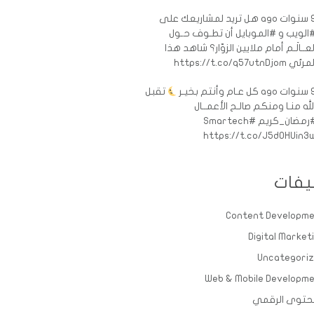
ات ago
هل تريد لمشاريعك على
الويب و #الموبايل أن تطـوف حـول
لعــالَـم أمام ملايين الزوّار؟ شاهد هذا
رئي https://t.co/q57utnDjom
ات ago
كل عـام وأنتم بخيـر
تقبل
لله منـا ومنكم صالـح الأعمــال
رمضان_كريم
#Smartech
https://t.co/J5d0HUin3
يفات
Content Developm
Digital Market
Uncategori
Web & Mobile Developm
حتوى الرقمي