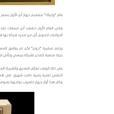
قام “وزنياك” بتصميم جهاز أبل الأول بسعر 666.66$ (يوازي المبلغ حالياً $2,763). الجهاز كان عبقرياً.
الدولارات لتحويل أبل من مجرد شركة بها
ورغم عبقرية “جوبز” لكن لم يوافق المست
يترك منصبة كمدير لشركة بيبسي ويأتي للعمل 
في ذلك الوقت تعرّض الصديق والشريك المخل
وكان هذا أول جهاز حاسوب بواجهة رسومية