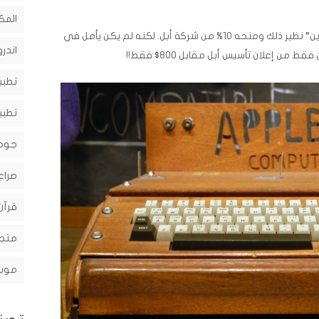
المك
قرر “جوبز” و “وزنياك” مكافأة صديقهم “وين” نظير ذلك ومنحه 10% من شركة أبل. لكنه لم يكن يأمل في
اندرو
ن إعلان تأسيس أبل مقابل 800$ فقط!!
تطبي
تطبي
جوج
صراع
قرآن
متجر
موبا