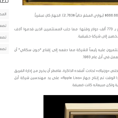
تصن
المح
تصمي
وفي العام الأول حققت أبل مبيعات تقدر بـ 773 ألف دولار وقتها؛ مما جلب المستثمرين الذين قدموا آلاف
 شخصين إلى شركة حقيقية.
تصمي
تصمي
ثمرون عليه رئيساً للشركة مما دفعه إلى إقناع “جون سكالي” أن
في أبل عام 1983.
ص «وزنياك» لحادث أفقده الذاكرة، فاضطر أن يخرج من إدارة الفريق
التقني لفترة زمنية دامت شهور، في هذا الوقت تم إنتاج جهاز «Apple Lisa» على يد مهندسين شركة أبل
 ولكن مبيعاته كانت ضعيفة.