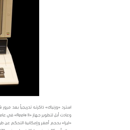
استرد «وزنياك» ذاكرته تدريجياً بعد مرو