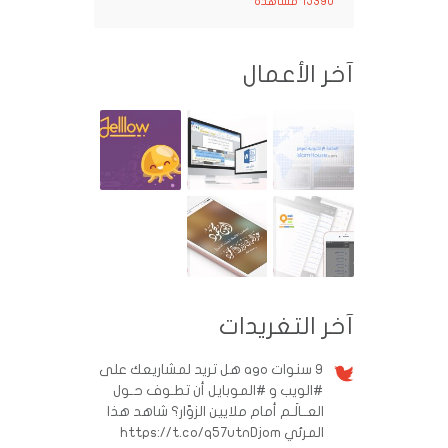
15390 مشاهدة
آخر الأعمال
آخر التغريدات
9 سنوات ago
هل تريد لمشاريعك على
#الويب و #الموبايل أن تطـوف حـول
العــالَـم أمام ملايين الزوّار؟ شاهد هذا
المرئي https://t.co/q57utnDjom