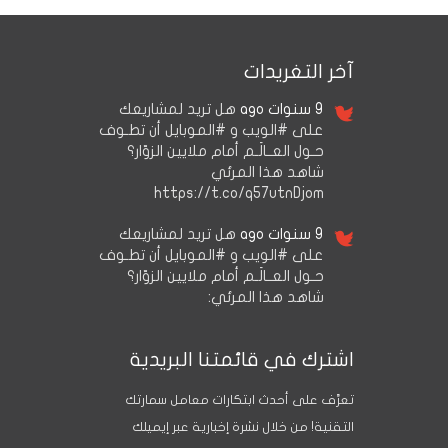
آخر التغريدات
9 سنوات ago
هل تريد لمشاريعك
على #الويب و #الموبايل أن تطـوف
حـول العــالَـم أمام ملايين الزوّار؟
شاهد هذا المرئي
https://t.co/q57utnDjom
9 سنوات ago
هل تريد لمشاريعك
على #الويب و #الموبايل أن تطـوف
حـول العــالَـم أمام ملايين الزوّار؟
شاهد هذا المرئي:
اشترك في قائمتنا البريدية
تعرَّف على أحدث ابتكارات معامل سمارتك
التقنية! من خلال نشرة إخبارية عبر إيميلك