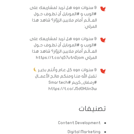
9 سنوات ago
هل تريد لمشاريعك على
#الويب و #الموبايل أن تطـوف حـول
العــالَـم أمام ملايين الزوّار؟ شاهد هذا
المرئي:
9 سنوات ago
هل تريد لمشاريعك على
#الويب و #الموبايل أن تطـوف حـول
العــالَـم أمام ملايين الزوّار؟ شاهد هذا
المرئي https://t.co/q57utnDjom
9 سنوات ago
كل عـام وأنتم بخيـر
تقبل الله منـا ومنكم صالـح الأعمــال
#رمضان_كريم
#Smartech
https://t.co/J5d0HUin3w
تصنيفات
Content Development
Digital Marketing