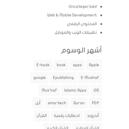
Uncategorized
Web & Mobile Development
المحتوى الرقمي
تطبيقات الويب والموبايل
أشهر الوسوم
E-book
book
apps
Apple
google
Epublishing
E-Mushaf
Mus'haf
Islamic Apps
iOS
PDF
Quran
smartech
أبل
أندرويد
احصائيات رقمية
القرآن
القرآن العظيم
القرآن الكريم