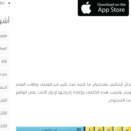
تطب
أشه
pple
shaf
iOS
uran
ِكر الحكيم، باستخراج ما كتبه عدد كبير من العلماء وطلاب العلم
احصا
يتر، وترتيب هذه الكتابات وإعادة إخراجها لإنزال الآيات على الواقع
حديث المحتوى.
القرآ
الكت
الكت