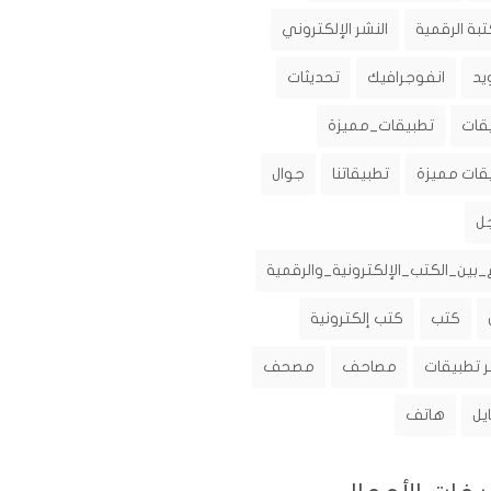
تبة الرقمية
النشر الإلكتروني
يد
انفوجرافيك
تحديثات
قات
تطبيقات_مميزة
قات مميزة
تطبيقاتنا
جوال
ل
_بين_الكتب_الإلكترونية_والرقمية
كتب
كتب إلكترونية
 تطبيقات
مصاحف
مصحف
يل
هاتف