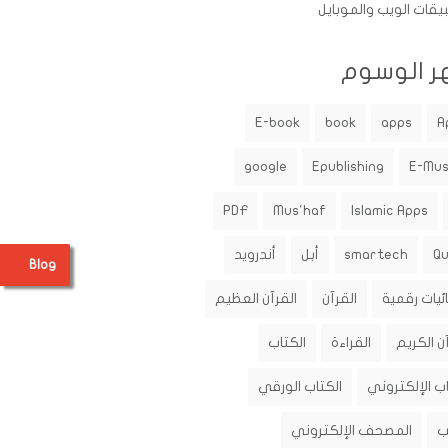
يقات الويب والموبايل
ر الوسوم
E-book
book
apps
A
google
Epublishing
E-Mu
PDF
Mus'haf
Islamic Apps
Q
smartech
أبل
أندرويد
Blog
ئيات رقمية
القرآن
القرآن العظيم
ن الكريم
القراءة
الكتاب
اب الإلكتروني
الكتاب الورقي
ب
المصحف الإلكتروني