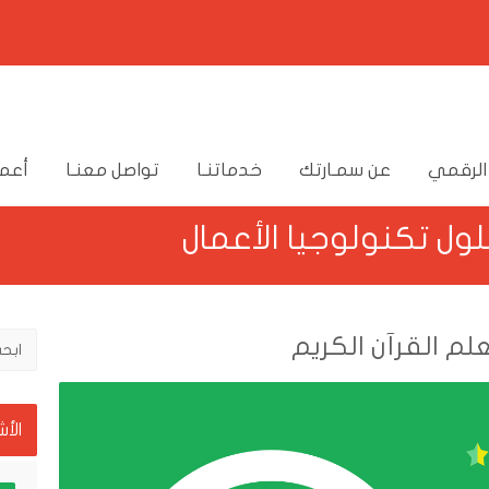
الرقمي
عن سمـارتك
خدماتنـا
تواصل معنـا
أعما
لول تكنولوجيا الأعمال
لم القرآن الكريم
الأ