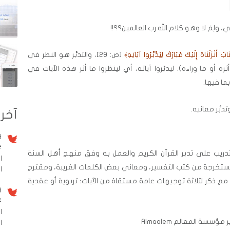
 ولِمَ لا وهو كلام الله رب العالمين؟؟!!
بٌ أَنْزَلْنَاهُ إِلَيْكَ مُبَارَكٌ لِيَدَّبَّرُوا آيَاتِهِ﴾
[ص: 29]، والتدبُّر هو النظر في
ره أو ما وراءه). ليدبّروا آياته، أي لينظروا ما أثر هذه الآيات في
ا فيها.
بُّر معانيه.
آخر 
9 سنو
#
يب على تدبر القرآن الكريم والعمل به وفق منهج أهل السنة
ا
ستخرجة من كتب التفسير، ومعاني بعض الكلمات الغريبة، ومقترح
الم
 مع ذكر لثلاثة توجيهات عامة مستقاة من الآيات؛ تربوية أو عقدية
9 سنو
#
ا
ؤسسة المعالم Almaalem
ا