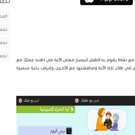
تصن
المح
تصمي
تصمي
تصمي
ي مع نشاط يقوم به الطفل لترسيخ معنى اﻵية في ذهنه عمليًا، مع
ش في ظلال تلك اﻵية ومناقشتها مع اﻵخرين بإشراف نخبة متميزة