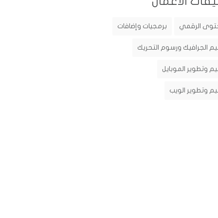
يفات الأعمال
توى الرقمي
برمجيات وإضافات
م الجرافيك ورسوم التحريك
م وتطوير الموبايل
م وتطوير الويب