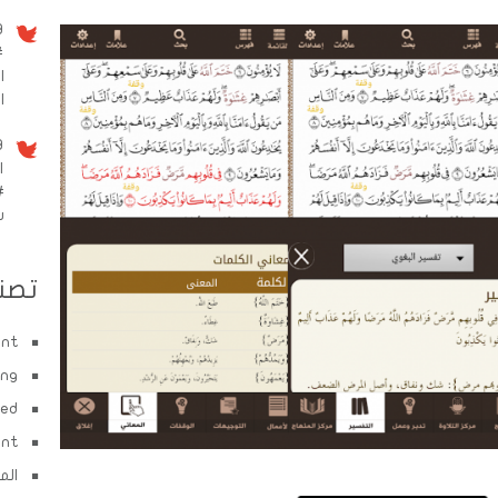
9 سنو
#
ا
الم
9 سنو
ا
#
w
تصن
ent
ing
zed
ent
الم