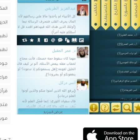
المك
اندرو
تطبي
تطبي
جوج
صراع
قرآن
متجر
موبا