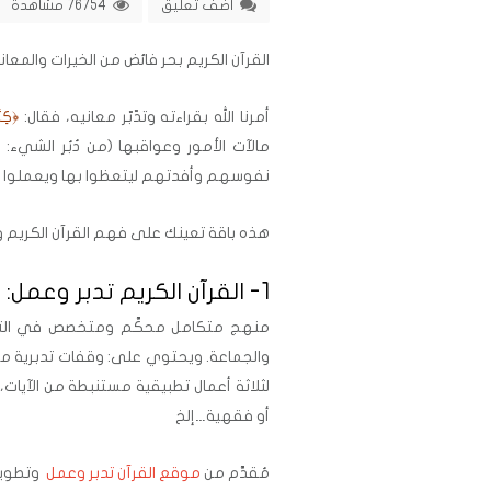
اضف تعليق
76754 مشاهدة
القرآن الكريم بحر فائض من الخيرات والمعاني،
أمرنا الله بقراءته وتدّبّر معانيه، فقال:
﴿كِتَا
مالآت الأمور وعواقبها (من دُبُر الشيء: أث
نفوسهم وأفدتهم ليتعظوا بها ويعملوا بم
هذه باقة تعينك على فهم القرآن الكريم وتد
1- القرآن الكريم تدبر وعمل:
منهج متكامل محكَّم ومتخصص في التدر
والجماعة. ويحتوي على: وقفات تدبرية م
لثلاثة أعمال تطبيقية مستنبطة من الآيات،
أو فقهية…إلخ
مُقدَّم من
موقع القرآن تدبر وعمل
وتطوير م