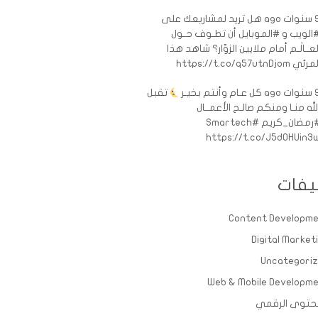
ات ago
هل تريد لمشاريعك على
الويب و #الموبايل أن تطـوف حـول
لعــالَـم أمام ملايين الزوّار؟ شاهد هذا
رئي https://t.co/q57utnDjom
ات ago
كل عـام وأنتم بخيـر
تقبل
لله منـا ومنكم صالـح الأعمــال
رمضان_كريم
#Smartech
https://t.co/J5d0HUin3
يفات
Content Developm
Digital Market
Uncategori
Web & Mobile Developm
حتوى الرقمي