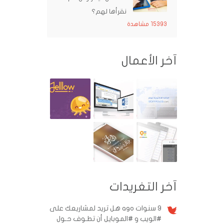
نقرأها لهم؟
15393 مشاهدة
آخر الأعمال
آخر التغريدات
9 سنوات ago
هل تريد لمشاريعك على
#الويب و #الموبايل أن تطـوف حـول