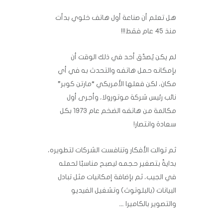
هل تعلم أن صناعة أول هاتف خلوي بدأت
منذ 45 عام فقط!!!‏
لم يكن يُصدّق أحد في ذلك الوقت أن
بإمكانه حمل هاتفه والتحدث به في أي
مكان، لكن فعلها ‏الأمريكي “مارتن كوبر”
نائب رئيس شركة موتورولا، وأجرى أول
مكالمة من هاتفه الضخم عام ‏‏1973 بكل
سعادة وانتصار!‏
ثم توالت الأفكار وتنافست الشركات لتطويره،
بدايةً بتصغير حجمه ليصبح مناسبًا لحمله
في ‏الجيب، ثم بإضافة إمكانيات مثل تبادل
البيانات (بالبلوتوث) وتشغيل الفيديو
والتصوير بالكاميرا …‏