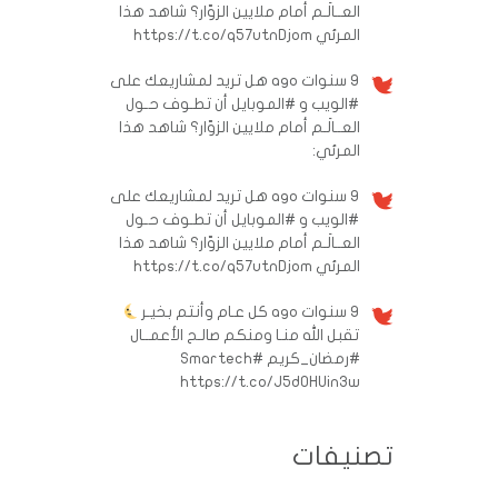
العــالَـم أمام ملايين الزوّار؟ شاهد هذا
المرئي https://t.co/q57utnDjom
9 سنوات ago
هل تريد لمشاريعك على
#الويب و #الموبايل أن تطـوف حـول
العــالَـم أمام ملايين الزوّار؟ شاهد هذا
المرئي:
9 سنوات ago
هل تريد لمشاريعك على
#الويب و #الموبايل أن تطـوف حـول
العــالَـم أمام ملايين الزوّار؟ شاهد هذا
المرئي https://t.co/q57utnDjom
9 سنوات ago
كل عـام وأنتم بخيـر
تقبل الله منـا ومنكم صالـح الأعمــال
#رمضان_كريم
#Smartech
https://t.co/J5d0HUin3w
تصنيفات