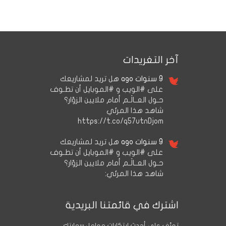
آخر التغريدات
9 سنوات ago
هل تريد لمشاريعك
على #الويب و #الموبايل أن تطـوف
حـول العــالَـم أمام ملايين الزوّار؟
شاهد هذا المرئي
https://t.co/q57utnDjom
9 سنوات ago
هل تريد لمشاريعك
على #الويب و #الموبايل أن تطـوف
حـول العــالَـم أمام ملايين الزوّار؟
شاهد هذا المرئي:
اشترك في قائمتنا البريدية
تعرَّف على أحدث ابتكارات معامل سمارتك