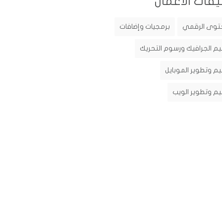
يفات الأعمال
توى الرقمي
برمجيات وإضافات
م الجرافيك ورسوم التحريك
م وتطوير الموبايل
م وتطوير الويب