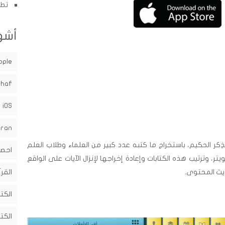
تطب
أشه
pple
shaf
iOS
uran
ِكر الحكيم، باستخراج ما كتبه عدد كبير من العلماء وطلاب العلم
احصا
يتر، وترتيب هذه الكتابات وإعادة إخراجها لإنزال الآيات على الواقع
حديث المحتوى.
القرآ
الكت
الكت