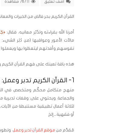
اضف تعليق
76711 مشاهدة
القرآن الكريم بحر فائض من الخيرات والمعاني،
أمرنا الله بقراءته وتدّبّر معانيه، فقال:
﴿كِتَا
مالآت الأمور وعواقبها (من دُبُر الشيء: أث
نفوسهم وأفدتهم ليتعظوا بها ويعملوا بم
هذه باقة تعينك على فهم القرآن الكريم وتد
1- القرآن الكريم تدبر وعمل:
منهج متكامل محكَّم ومتخصص في التدر
والجماعة. ويحتوي على: وقفات تدبرية م
لثلاثة أعمال تطبيقية مستنبطة من الآيات،
أو فقهية…إلخ
مُقدَّم من
موقع القرآن تدبر وعمل
وتطوير م