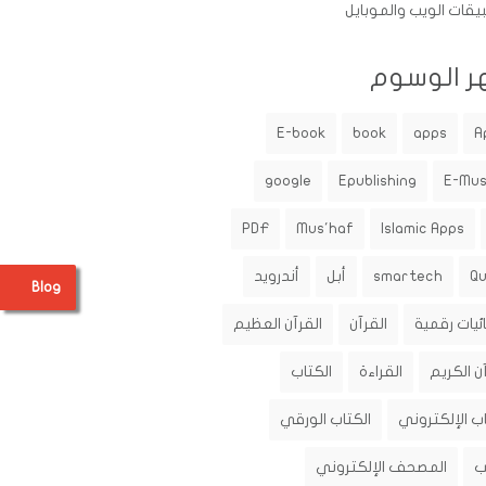
يقات الويب والموبايل
ر الوسوم
E-book
book
apps
A
google
Epublishing
E-Mu
PDF
Mus'haf
Islamic Apps
Q
smartech
أبل
أندرويد
Blog
ئيات رقمية
القرآن
القرآن العظيم
ن الكريم
القراءة
الكتاب
اب الإلكتروني
الكتاب الورقي
ب
المصحف الإلكتروني