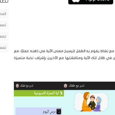
تصن
المح
تصمي
تصمي
تصمي
ي مع نشاط يقوم به الطفل لترسيخ معنى اﻵية في ذهنه عمليًا، مع
ش في ظلال تلك اﻵية ومناقشتها مع اﻵخرين بإشراف نخبة متميزة