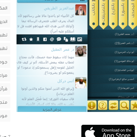
المك
اندرو
تطبي
تطبي
جوج
صراع
قرآن
متجر
موبا