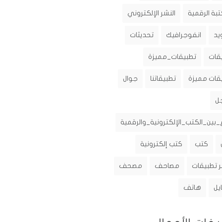
تبة الرقمية
النشر الإلكتروني
يد
انفوجرافيك
تحديثات
قات
تطبيقات_مميزة
قات مميزة
تطبيقاتنا
جوال
ل
_بين_الكتب_الإلكترونية_والرقمية
كتب
كتب إلكترونية
 تطبيقات
مصاحف
مصحف
يل
هاتف