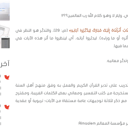
 ولِمَ لا وهو كلام الله رب العالمين؟؟!!
بٌ أَنْزَلْنَاهُ إِلَيْكَ مُبَارَكٌ لِيَدَّبَّرُوا آيَاتِهِ﴾
[ص: 29]، والتدبُّر هو النظر في
ره أو ما وراءه). ليدبّروا آياته، أي لينظروا ما أثر هذه الآيات في
ا فيها.
بُّر معانيه.
آخر 
9 سنو
#
يب على تدبر القرآن الكريم والعمل به وفق منهج أهل السنة
ا
ستخرجة من كتب التفسير، ومعاني بعض الكلمات الغريبة، ومقترح
الم
 مع ذكر لثلاثة توجيهات عامة مستقاة من الآيات؛ تربوية أو عقدية
9 سنو
#
ا
ؤسسة المعالم Almaalem
ا