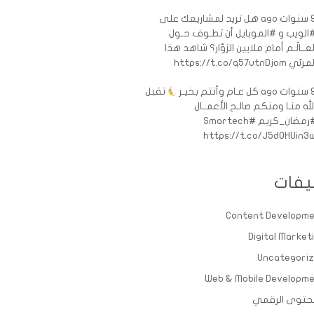
ات ago
هل تريد لمشاريعك على
الويب و #الموبايل أن تطـوف حـول
لعــالَـم أمام ملايين الزوّار؟ شاهد هذا
رئي https://t.co/q57utnDjom
ات ago
كل عـام وأنتم بخيـر
تقبل
لله منـا ومنكم صالـح الأعمــال
رمضان_كريم
#Smartech
https://t.co/J5d0HUin3
يفات
Content Developm
Digital Market
Uncategori
Web & Mobile Developm
حتوى الرقمي