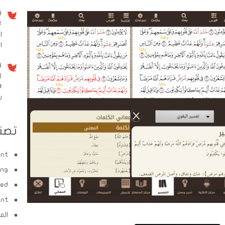
9 سنو
#
ا
الم
9 سنو
ا
#
w
تصن
ent
ing
zed
ent
الم