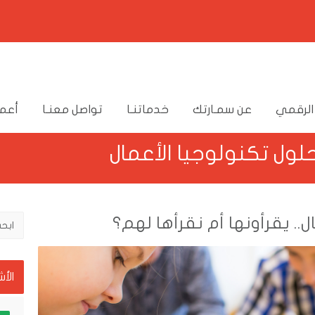
الرقمي
عن سمـارتك
خدماتنـا
تواصل معنـا
أعما
حلول تكنولوجيا الأعمال
ل.. يقرأونها أم نقرأها لهم؟
الأ