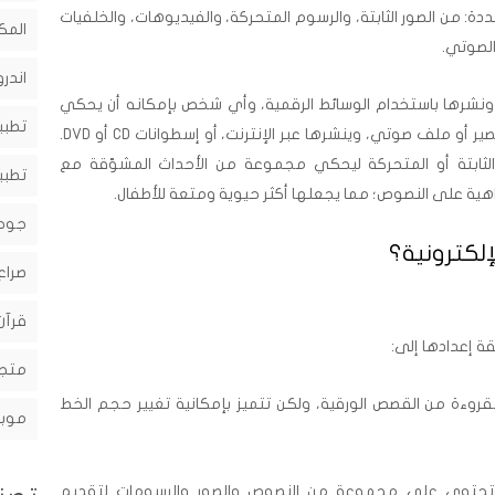
ددة: من الصور الثابتة، والرسوم المتحركة، والفيديوهات، والخلفيات
المك
الصوتي.
اندرو
 ونشرها باستخدام الوسائط الرقمية، وأي شخص بإمكانه أن يحكي
تطبي
قصة بصوته أو ينتجها في شكل فيديو قصير أو ملف صوتي، وينشرها عبر الإنترنت، أو إسطوانات CD أو DVD.
لثابتة أو المتحركة ليحكي مجموعة من الأحداث المشوّقة مع
تطبي
زاهية على النصوص؛ مما يجعلها أكثر حيوية ومتعة للأطفال.
جوج
لكترونية؟
صراع
قرآن
ة إعدادها إلى:
متجر
وءة من القصص الورقية، ولكن تتميز بإمكانية تغيير حجم الخط
موبا
حتوي على مجموعة من النصوص والصور والرسومات لتقديم