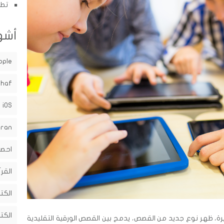
تطب
أشه
pple
shaf
iOS
uran
احصا
القرآ
الكت
الكت
يرة، ظهر نوع جديد من القصص، يدمج بين القصص الورقية التقليدية