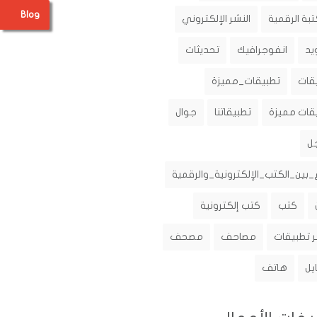
Blog
تبة الرقمية
النشر الإلكتروني
يد
انفوجرافيك
تحديثات
قات
تطبيقات_مميزة
قات مميزة
تطبيقاتنا
جوال
ل
_بين_الكتب_الإلكترونية_والرقمية
كتب
كتب إلكترونية
 تطبيقات
مصاحف
مصحف
يل
هاتف