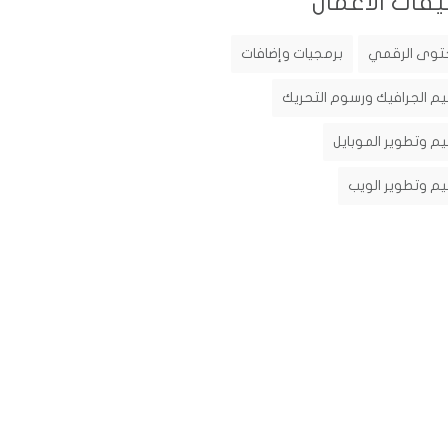
يفات الأعمال
توى الرقمي
برمجيات وإضافات
م الجرافيك ورسوم التحريك
م وتطوير الموبايل
م وتطوير الويب