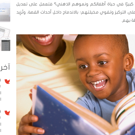
ًا كبيرًا في حياة أطفالكم ونموهم الذهني؟ فتعمل على تعديل
التركيز وتقوي مخيلتهم؛ بالاندماج داخل أحداث القصة، وتُزِيد
طة بهم.
آخر 
9 سنو
#
ا
الم
9 سنو
#
ا
ا