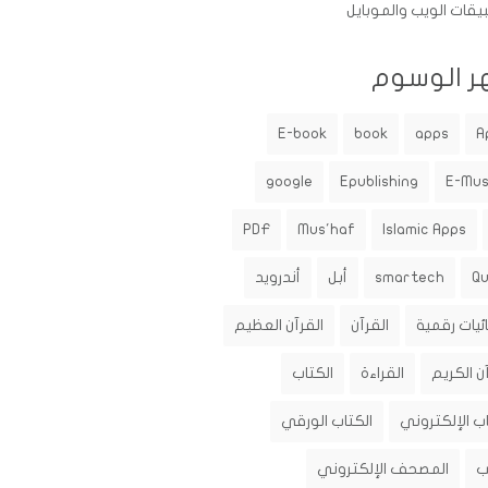
يقات الويب والموبايل
ر الوسوم
E-book
book
apps
A
google
Epublishing
E-Mu
PDF
Mus'haf
Islamic Apps
Q
smartech
أبل
أندرويد
ئيات رقمية
القرآن
القرآن العظيم
ن الكريم
القراءة
الكتاب
اب الإلكتروني
الكتاب الورقي
ب
المصحف الإلكتروني