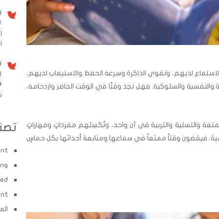
9 سنو
#
ا
الم
9 سنو
 الاستماع لديهم، وتقوي الذاكرة وسرعة الحفظ والاستيعاب لديهم،
ا
#
 والنفسية والسلوكية. فهل نجد وقتًا في الوقت الحاضر وازدحامه،
w
لمتعة والتسلية والتربية في آن واحد، وتُكسِبُهم مفرداتٍ ومهاراتٍ
تصن
مية، فيقضون وقتاً ممتعاً في سماعها ومتابعة أحداثها بكل حماسٍ
ent
ing
zed
ent
الم