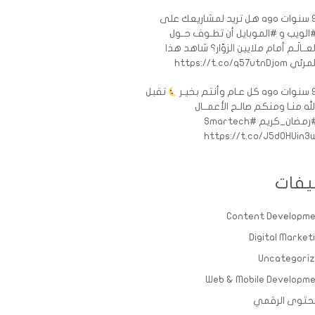
ات ago
هل تريد لمشاريعك على
الويب و #الموبايل أن تطـوف حـول
لعــالَـم أمام ملايين الزوّار؟ شاهد هذا
رئي https://t.co/q57utnDjom
ات ago
كل عـام وأنتم بخيـر
تقبل
لله منـا ومنكم صالـح الأعمــال
رمضان_كريم
#Smartech
https://t.co/J5d0HUin3
يفات
Content Developm
Digital Market
Uncategori
Web & Mobile Developm
حتوى الرقمي