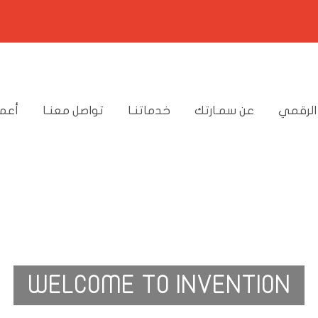
الرقمي
عن سمـارتك
خدماتنـا
تواصل معنـا
أعما
WELCOME TO INVENTION