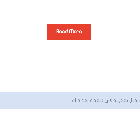
 is simply dummy text of the printing and typesetting ind
as been the industry's standard dummy text ever since t
Read More
 قبل تفعيله لاى صفحة بعد ذلك.