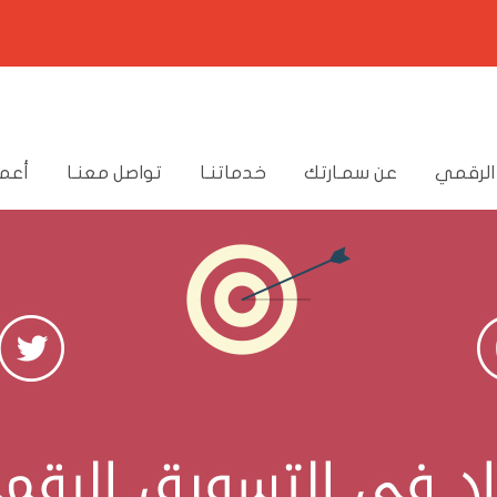
الرقمي
عن سمـارتك
خدماتنـا
تواصل معنـا
أعما